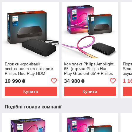
Блок синхронізації
Комплект Philips Ambilight
Порт
освітлення з телевізором
65' (стрічка Philips Hue
Smar
Philips Hue Play HDMI
Play Gradient 65' + Philips
акум
Sync Box 8k
Hue Sync Box 8k)
безд
19 990
34 980
1 1
₴
₴
Купити
Купити
Подібні товари компанії