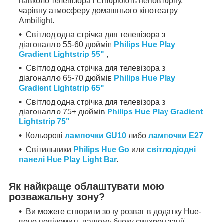
навколо телевізора і створюють неповторну,
чарівну атмосферу домашнього кінотеатру
Ambilight.
Світлодіодна стрічка для телевізора з
діагоналлю 55-60 дюймів
Philips Hue Play
Gradient Lightstrip 55"
,
Світлодіодна стрічка для телевізора з
діагоналлю 65-70 дюймів
Philips Hue Play
Gradient Lightstrip 65"
Світлодіодна стрічка для телевізора з
діагоналлю 75+ дюймів
Philips Hue Play Gradient
Lightstrip 75"
Кольорові
лампочки GU10
либо
лампочки Е27
Світильники
Philips Hue Go
или
світлодіодні
панелі Hue Play Light Bar
.
Як найкраще облаштувати мою
розважальну зону?
Ви можете створити зону розваг в додатку Hue-
воно повідомить вашому блоку синхронізації