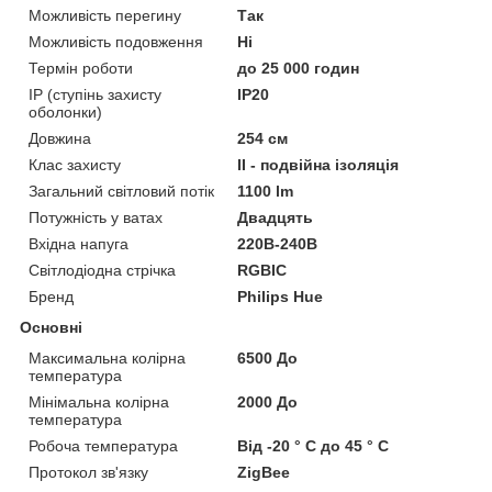
Можливість перегину
Так
Можливість подовження
Ні
Термін роботи
до 25 000 годин
IP (ступінь захисту
IP20
оболонки)
Довжина
254 см
Клас захисту
II - подвійна ізоляція
Загальний світловий потік
1100 lm
Потужність у ватах
Двадцять
Вхідна напуга
220В-240В
Світлодіодна стрічка
RGBIC
Бренд
Philips Hue
Основні
Максимальна колірна
6500 До
температура
Мінімальна колірна
2000 До
температура
Робоча температура
Від -20 ° C до 45 ° C
Протокол зв'язку
ZigBee