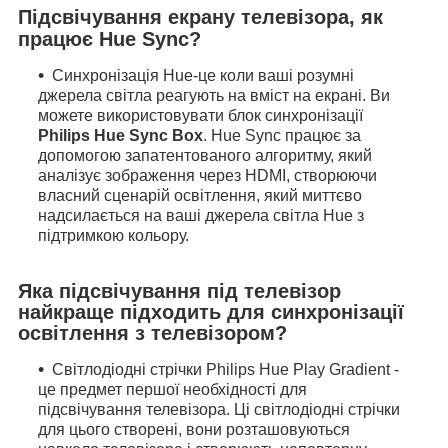
Підсвічування екрану телевізора, як
працює Hue Sync?
Синхронізація Hue-це коли ваші розумні
джерела світла реагують на вміст на екрані. Ви
можете використовувати блок синхронізації
Philips Hue Sync Box
. Hue Sync працює за
допомогою запатентованого алгоритму, який
аналізує зображення через HDMI, створюючи
власний сценарій освітлення, який миттєво
надсилається на ваші джерела світла Hue з
підтримкою кольору.
Яка підсвічування під телевізор
найкраще підходить для синхронізації
освітлення з телевізором?
Світлодіодні стрічки Philips Hue Play Gradient -
це предмет першої необхідності для
підсвічування телевізора. Ці світлодіодні стрічки
для цього створені, вони розташовуються