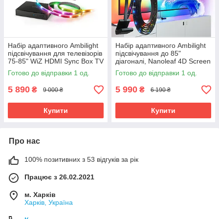
Набір адаптивного Ambilight
Набір адаптивного Ambilight
підсвічування для телевізорів
підсвічування до 85"
75-85" WiZ HDMI Sync Box TV
діагоналі, Nanoleaf 4D Screen
Backlight
Mirror + Lightstrip Kit
Готово до відправки 1 од.
Готово до відправки 1 од.
5 890
5 990
₴
₴
9 000 ₴
6 190 ₴
Купити
Купити
Про нас
100% позитивних з 53 відгуків за рік
Працює з 26.02.2021
м. Харків
Харків, Україна