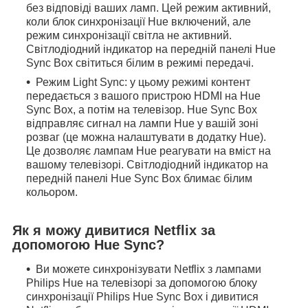
без відповіді ваших ламп. Цей режим активний,
коли блок синхронізації Hue включений, але
режим синхронізації світла не активний.
Світлодіодний індикатор на передній панелі Hue
Sync Box світиться білим в режимі передачі.
Режим Light Sync: у цьому режимі контент
передається з вашого пристрою HDMI на Hue
Sync Box, а потім на телевізор. Hue Sync Box
відправляє сигнал на лампи Hue у вашій зоні
розваг (це можна налаштувати в додатку Hue).
Це дозволяє лампам Hue реагувати на вміст на
вашому телевізорі. Світлодіодний індикатор на
передній панелі Hue Sync Box блимає білим
кольором.
Як я можу дивитися Netflix за
допомогою Hue Sync?
Ви можете синхронізувати Netflix з лампами
Philips Hue на телевізорі за допомогою блоку
синхронізації Philips Hue Sync Box і дивитися