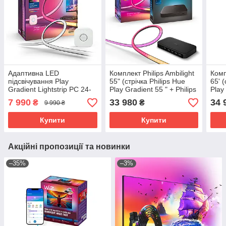
Адаптивна LED
Комплект Philips Ambilight
Комп
підсвічування Play
55" (стрічка Philips Hue
65' 
Gradient Lightstrip PC 24-
Play Gradient 55 " + Philips
Play 
27 дюймів + Блок
Hue Sync Box 8k)
Hue 
7 990
33 980
34 
₴
₴
9 990 ₴
керування Philips Hue
Bridge
Купити
Купити
Акційні пропозиції та новинки
–35%
–3%