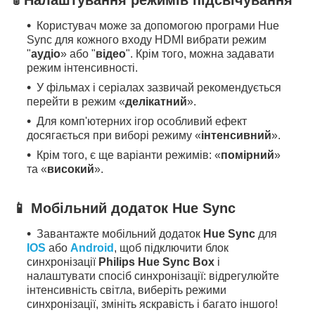
🚦 Налаштування режимів підсвічування
Користувач може за допомогою програми Hue
Sync для кожного входу HDMI вибрати режим
"
аудіо
» або "
відео
". Крім того, можна задавати
режим інтенсивності.
У фільмах і серіалах зазвичай рекомендується
перейти в режим «
делікатний
».
Для комп'ютерних ігор особливий ефект
досягається при виборі режиму
«
інтенсивний
»
.
Крім того, є ще варіанти режимів: «
помірний
»
та «
високий
».
📱 Мобільний додаток Hue Sync
Завантажте мобільний додаток
Hue Sync
для
IOS
або
Android
, щоб підключити блок
синхронізації
Philips Hue Sync Box
і
налаштувати спосіб синхронізації: відрегулюйте
інтенсивність світла, виберіть режими
синхронізації, змініть яскравість і багато іншого!