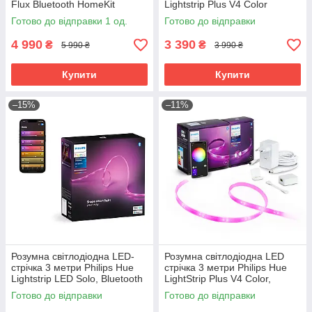
Flux Bluetooth HomeKit
Lightstrip Plus V4 Color
ZigBee, Bluetooth, HomeKit
Готово до відправки 1 од.
Готово до відправки
4 990
3 390
₴
₴
5 990 ₴
3 990 ₴
Купити
Купити
–15%
–11%
Розумна світлодіодна LED-
Розумна світлодіодна LED
стрічка 3 метри Philips Hue
стрічка 3 метри Philips Hue
Lightstrip LED Solo, Bluetooth
LightStrip Plus V4 Color,
HomeKit RGBWW
Bluetooth, Apple HomeKit (2+1
Готово до відправки
Готово до відправки
метр)