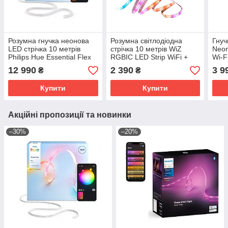
Розумна гнучка неонова
Розумна світлодіодна
Гнуч
LED стрічка 10 метрів
стрічка 10 метрів WiZ
Neon
Philips Hue Essential Flex
RGBIC LED Strip WiFi +
Wi-F
Lightstrip Bluetooth, Zigbee
Bluetooth Matter
підт
12 990
2 390
3 9
₴
₴
(8721103096685)
дим
Купити
Купити
Акційні пропозиції та новинки
–30%
–20%