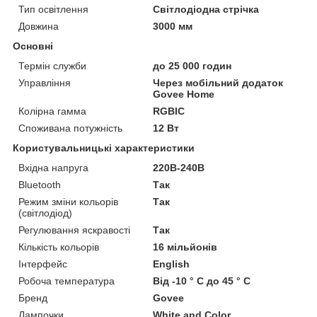
Тип освітлення
Світлодіодна стрічка
Довжина
3000 мм
Основні
Термін служби
до 25 000 годин
Управління
Через мобільний додаток
Govee Home
Колірна гамма
RGBIC
Споживана потужність
12 Вт
Користувальницькі характеристики
Вхідна напруга
220В-240В
Bluetooth
Так
Режим зміни кольорів
Так
(світлодіод)
Регулювання яскравості
Так
Кількість кольорів
16 мільйонів
Інтерфейс
English
Робоча температура
Від -10 ° C до 45 ° C
Бренд
Govee
Лампочки
White and Color