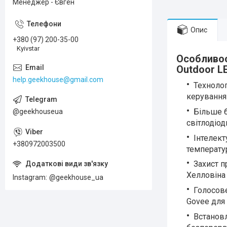
Менеджер - Євген
Опис
+380 (97) 200-35-00
Kyivstar
Особливос
Outdoor LE
help.geekhouse@gmail.com
Технолог
керування 
Більше б
@geekhouseua
світлодіод
Інтелект
+380972003500
температур
Захист п
Хелловіна
Instagram
@geekhouse_ua
Голосове
Govee для 
Встановл