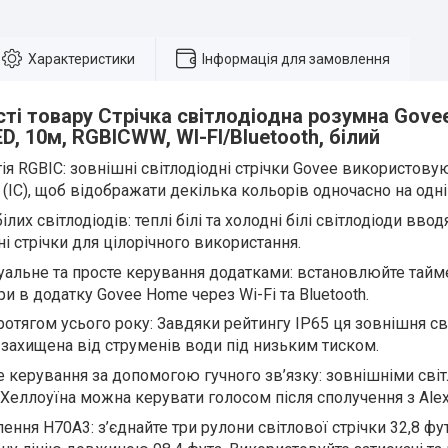
Характеристики
Інформація для замовлення
ті товару Стрічка світлодіодна розумна Gove
D, 10м, RGBICWW, WI-FI/Bluetooth, білий
ія RGBIC: зовнішні світлодіодні стрічки Govee використов
(IC), щоб відображати декілька кольорів одночасно на одній
ілих світлодіодів: теплі білі та холодні білі світлодіоди вво
ні стрічки для цілорічного використання.
уальне та просте керування додатками: встановлюйте тайме
и в додатку Govee Home через Wi-Fi та Bluetooth.
ротягом усього року: Завдяки рейтингу IP65 ця зовнішня св
 захищена від струменів води під низьким тиском.
 керування за допомогою гучного зв’язку: зовнішніми сві
Хеллоуїна можна керувати голосом після сполучення з Alexa
ення H70A3: з’єднайте три рулони світлової стрічки 32,8 фу