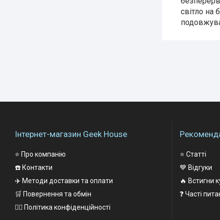
безперервн
світло на 
подовжува
Інтернет-магазин Geek House
Рекоменда
⭐ Про компанію
⭐ Статті
☎️ Контакти
💙 Відгуки
✈️ Методи доставки та оплати
🔥 Встигни к
🛒 Повернення та обмін
❓ Часті пит
👨‍✈️ Політика конфіденційності