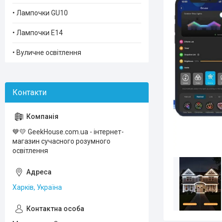
• Лампочки GU10
• Лампочки Е14
• Вуличне освітлення
💙💛 GeekHouse.com.ua - інтернет-
магазин сучасного розумного
освiтлення
Харків, Україна