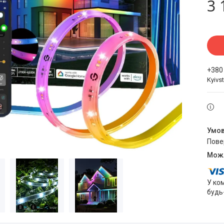
3 
+380
Kyivst
пов
У ко
будь