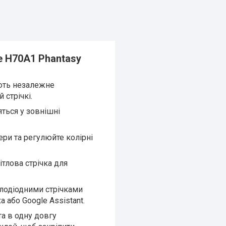
e H70A1 Phantasy
ують незалежне
 стрічкі.
дяться у зовнішні
ри та регулюйте колірні
ітлова стрічка для
тлодіодними стрічками
 або Google Assistant.
та в одну довгу