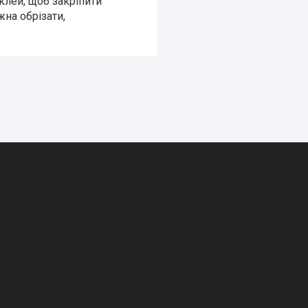
клей, щоб закріпити
жна обрізати,