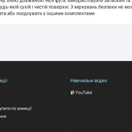
у лінію довжиною 98,4 фута. Використовуйте затискачі та 
будь-якій сухій і чистій поверхні. З міркувань безпеки не мо
ти або поєднувати з іншими комплектами
ції
Навчальні відео
📹 YouTube
упити по знижці!
ання