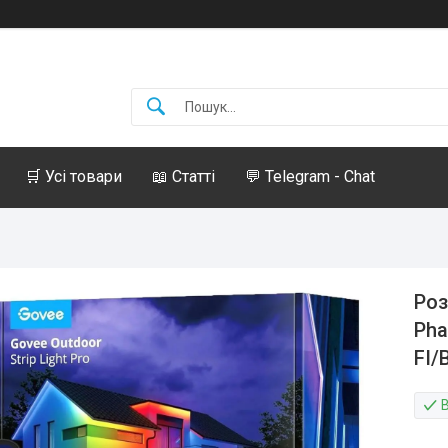
🛒 Усі товари
📖 Статті
💬 Telegram - Chat
Роз
Pha
FI/