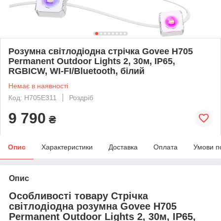
Розумна світлодіодна стрічка Govee H705
Permanent Outdoor Lights 2, 30м, IP65,
RGBICW, WI-FI/Bluetooth, білий
Немає в наявності
Код: H705E311
Роздріб
9 790
₴
Опис
Характеристики
Доставка
Оплата
Умови п
Опис
Особливості товару Стрічка
світлодіодна розумна Govee H705
Permanent Outdoor Lights 2, 30м, IP65,