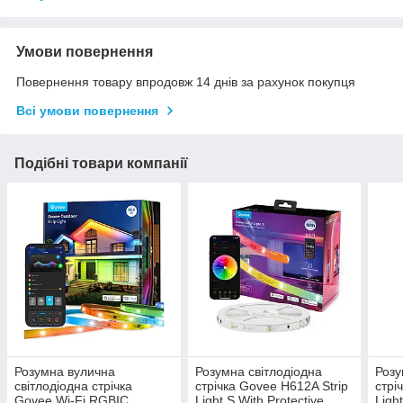
Умови повернення
Повернення товару впродовж 14 днів за рахунок покупця
Всі умови повернення
Подібні товари компанії
Розумна вулична
Розумна світлодіодна
Розу
світлодіодна стрічка
стрічка Govee H612A Strip
стрі
Govee Wi-Fi RGBIC
Light S With Protective
Ligh