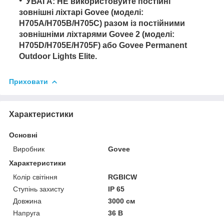
УВАГА: НЕ використовуйте постійні
зовнішні ліхтарі Govee (моделі:
H705A/H705B/H705C) разом із постійними
зовнішніми ліхтарями Govee 2 (моделі:
H705D/H705E/H705F) або Govee Permanent
Outdoor Lights Elite.
Приховати
Характеристики
Основні
Виробник
Govee
Характеристики
Колір світіння
RGBICW
Ступінь захисту
IP 65
Довжина
3000 см
Напруга
36 В