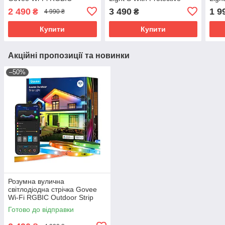
Outdoor Strip Lights 10 м.
Coating, 10м, RGBICW,
Coat
2 490
3 490
1 9
₴
₴
4 990 ₴
WI-FI/Bluetooth, білий
FI/B
Купити
Купити
Акційні пропозиції та новинки
–50%
Розумна вулична
світлодіодна стрічка Govee
Wi-Fi RGBIC Outdoor Strip
Lights 10 м.
Готово до відправки