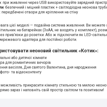
о
: при живленні через USB використовуйте зарядний пристр
ли
: безпечний і міцний пластик + світлодіодна неонова труб
: передбачені отвори для кріплення на стіну
вага цієї моделі — подвійна система живлення. Ви можете 
ітильник на батарейках (3xAA, не входять у комплект), роз
без прив’язки до розетки. Або ж підключити як LED-світиль
мережевого адаптера для постійної роботи.
ристовувати неоновий світильник «Котик»:
альні або дитячої кімнати
ра для романтичних вечорів
ня весілля, Дня святого Валентина, дня народження
фото- та відеоконтенту
е можливість прикрасити кімнату стильною та милою нео
рямо зараз і наповніть свій простір світлом та позитивом!