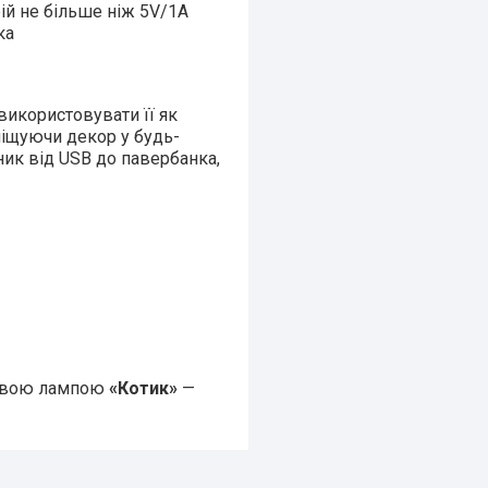
ій не більше ніж 5V/1А
ка
використовувати її як
міщуючи декор у будь-
ник від USB до павербанка,
новою лампою
«Котик»
—