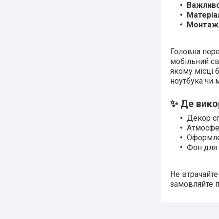
Важлив
Матеріа
Монтаж
Головна пере
мобільний св
якому місці 
ноутбука чи 
✨ Де вико
Декор сп
Атмосфе
Оформлен
Фон для 
Не втрачайт
замовляйте п