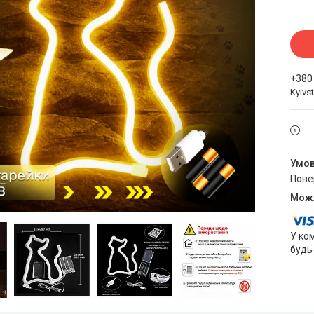
+380
Kyivst
пов
У ко
будь