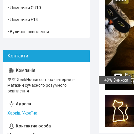
• Лампочки GU10
• Лампочки Е14
• Вуличне освітлення
💙💛 GeekHouse.com.ua - інтернет-
–49%
магазин сучасного розумного
освiтлення
Харків, Україна