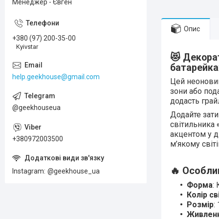
Менеджер - Євген
Опис
+380 (97) 200-35-00
Kyivstar
😻 Декора
батарейка
help.geekhouse@gmail.com
Цей неоновий
зони або под
додасть грай
@geekhouseua
Додайте зати
світильника
акцентом у ди
+380972003500
м’якому світі
🔥 Особли
Instagram
@geekhouse_ua
Форма
:
Колір св
Розмір
:
Живлен