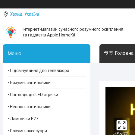
Харків, Україна
Інтернет-магазин сучасного розумного освітлення
та гаджетів Apple HomeKit
💙💛 Головна
• Підсвічування для телевізора
• Розумні світильники
• Світлодіодні LED стрічки
• Неонові світильники
• Лампочки Е27
• Розумні аксесуари