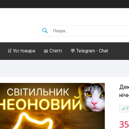
🛒 Усі товари
📖 Статті
💬 Telegram - Chat
Дек
ніч
35