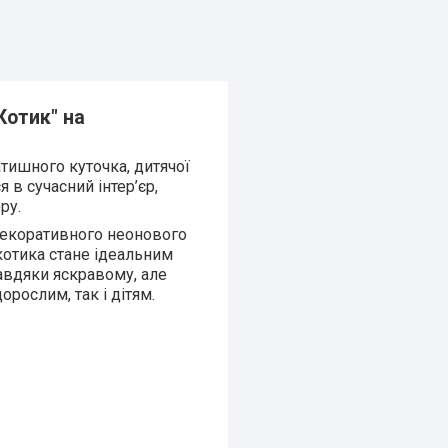
Котик" на
тишного куточка, дитячої
 в сучасний інтер’єр,
ру.
 декоративного неонового
котика стане ідеальним
Завдяки яскравому, але
орослим, так і дітям.