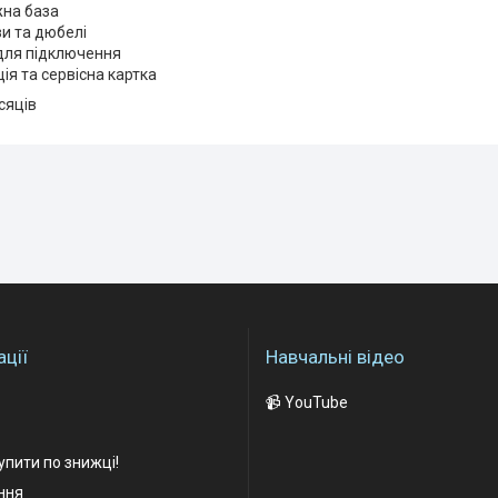
на база
и та дюбелі
для підключення
ція та сервісна картка
сяців
ції
Навчальні відео
📹 YouTube
упити по знижці!
ання