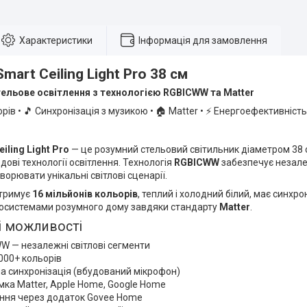
Характеристики
Інформація для замовлення
mart Ceiling Light Pro 38 см
ельове освітлення з технологією RGBICWW та Matter
орів • 🎵 Синхронізація з музикою • 🏠 Matter • ⚡ Енергоефективність
iling Light Pro
— це розумний стельовий світильник діаметром 38 
дові технології освітлення. Технологія
RGBICWW
забезпечує незале
орювати унікальні світлові сценарії.
дтримує
16 мільйонів кольорів
, теплий і холодний білий, має синхр
екосистемами розумного дому завдяки стандарту
Matter
.
 можливості
W — незалежні світлові сегменти
 000+ кольорів
а синхронізація (вбудований мікрофон)
мка Matter, Apple Home, Google Home
ання через додаток Govee Home