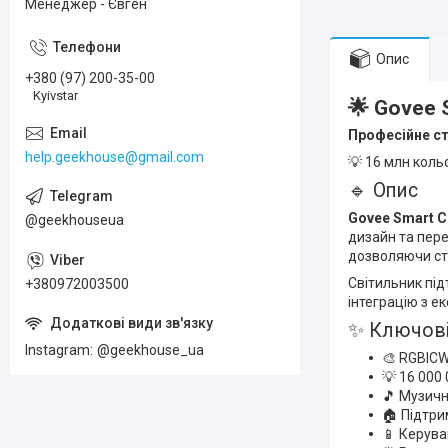
Менеджер - Євген
Опис
+380 (97) 200-35-00
Kyivstar
🌟 Govee S
Професійне ст
help.geekhouse@gmail.com
💡 16 млн коль
🔹 Опис
Govee Smart Ce
@geekhouseua
дизайн та пере
дозволяючи ств
Світильник пі
+380972003500
інтеграцію з 
✨ Ключові
Instagram
@geekhouse_ua
🎨 RGBICW
💡 16 000
🎵 Музичн
🏠 Підтри
📱 Керув