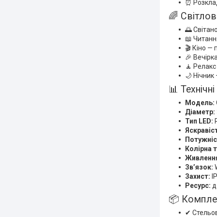
⏰ Розклад
🌈 Світлові
🌅 Світан
📖 Читанн
🎬 Кіно —
🎉 Вечірк
🧘 Релакс
🌙 Нічник
📊 Технічн
Модель:
Діаметр:
Тип LED:
Яскравіс
Потужніс
Колірна 
Живленн
Зв’язок:
W
Захист:
I
Ресурс:
д
📦 Компле
✔ Стельов