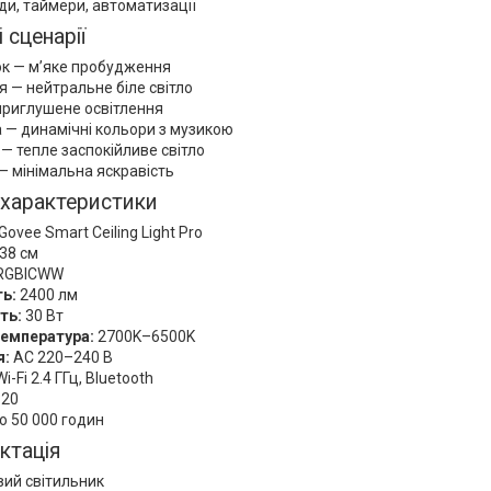
и, таймери, автоматизації
 сценарії
ок — м’яке пробудження
я — нейтральне біле світло
 приглушене освітлення
а — динамічні кольори з музикою
 — тепле заспокійливе світло
 — мінімальна яскравість
і характеристики
Govee Smart Ceiling Light Pro
38 см
RGBICWW
ть:
2400 лм
ть:
30 Вт
температура:
2700K–6500K
я:
AC 220–240 В
i-Fi 2.4 ГГц, Bluetooth
P20
о 50 000 годин
ктація
ий світильник