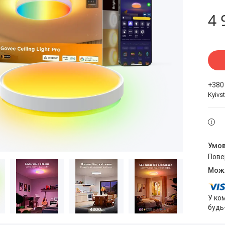
4 
+380
Kyivst
пов
У ко
будь