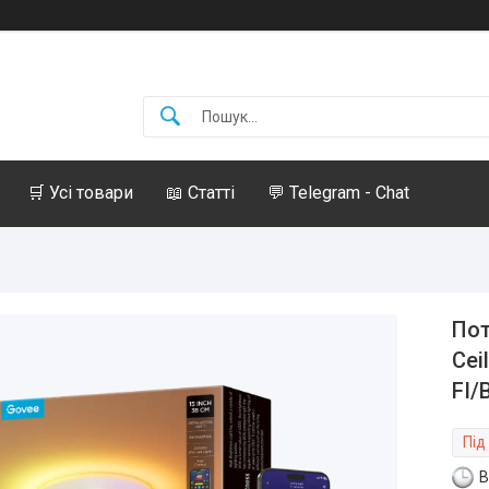
🛒 Усі товари
📖 Статті
💬 Telegram - Chat
Пот
Cei
FI/
Під
В