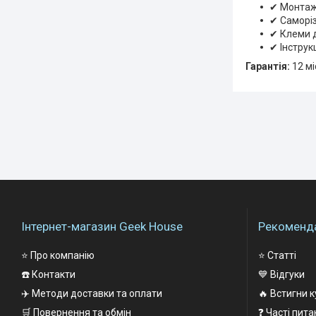
✔ Монтаж
✔ Саморіз
✔ Клеми 
✔ Інструк
Гарантія:
12 мі
Інтернет-магазин Geek House
Рекоменда
⭐ Про компанію
⭐ Статті
☎️ Контакти
💙 Відгуки
✈️ Методи доставки та оплати
🔥 Встигни к
🛒 Повернення та обмін
❓ Часті пит