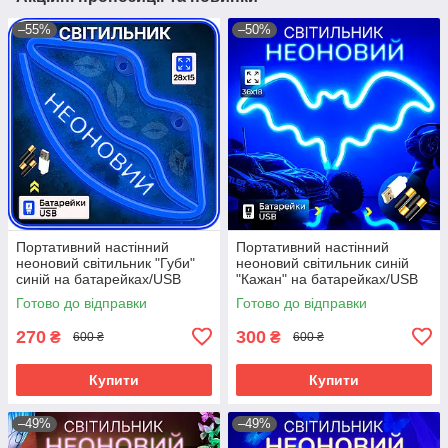
–55%
–50%
Портативний настінний
Портативний настінний
неоновий світильник "Губи"
неоновий світильник синій
синій на батарейках/USB
"Кажан" на батарейках/USB
28*15см
36*2*18 см
Готово до відправки
Готово до відправки
270
300
₴
₴
600 ₴
600 ₴
Купити
Купити
–49%
–49%