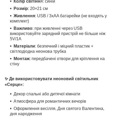
Колір світінн
я: синій
Розмір
: 20×21 см
Живлення
: USB / 3xAA батарейки (не входять у
комплект)
Важливо
: при живленні через USB
використовуйте зарядний пристрій не більше ніж
5V/1А
Матеріали
: безпечний і міцний пластик +
світлодіодна неонова трубка
Монтаж
: передбачені отвори для кріплення на
стіну
✨ Де використовувати неоновий світильник
«Серце»:
Декор спальні або дитячої кімнати
Атмосфера для романтичних вечорів
Оформлення весілля, Дня святого Валентина,
дня народження