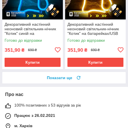
Декоративний настінний
Декоративний настінний
неоновий світильник-нічник
неоновий світильник-нічник
"Котик" синій на
"Котик" на батарейках/USB
батарейках/USB 17*23.5 см
17*23.5 см
Готово до відправки
Готово до відправки
351,90
351,90
₴
₴
690 ₴
690 ₴
Купити
Купити
Показати ще
Про нас
100% позитивних з 53 відгуків за рік
Працює з 26.02.2021
м. Харків