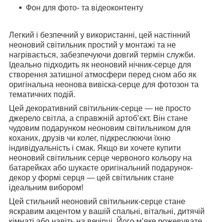
Фон для фото- та відеоконтенту
Легкий і безпечний у використанні, цей настінний
неоновий світильник простий у монтажі та не
нагрівається, забезпечуючи довгий термін служби.
Ідеально підходить як неоновий нічник-серце для
створення затишної атмосфери перед сном або як
оригінальна неонова вивіска-серце для фотозон та
тематичних подій.
Цей декоративний світильник-серце — не просто
джерело світла, а справжній артоб’єкт. Він стане
чудовим подарунком неоновим світильником для
коханих, друзів чи колег, підкреслюючи їхню
індивідуальність і смак. Якщо ви хочете купити
неоновий світильник серце червоного кольору на
батарейках або шукаєте оригінальний подарунок-
декор у формі серця — цей світильник стане
ідеальним вибором!
Цей стильний неоновий світильник-серце стане
яскравим акцентом у вашій спальні, вітальні, дитячій
кімнаті або навіть на вечірці. Його м’яке рожевувате