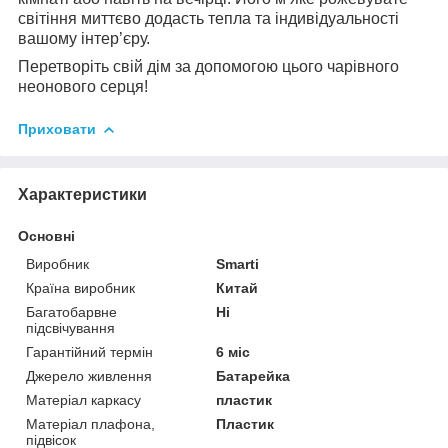
світіння миттєво додасть тепла та індивідуальності
вашому інтер’єру.
Перетворіть свій дім за допомогою цього чарівного
неонового серця!
Приховати
Характеристики
Основні
Виробник
Smarti
Країна виробник
Китай
Багатобарвне
Ні
підсвічування
Гарантійний термін
6 міс
Джерело живлення
Батарейка
Матеріал каркасу
пластик
Матеріал плафона,
Пластик
підвісок