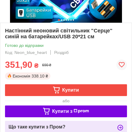
Настінний неоновий світильник "Серце"
синій на батарейках/USB 20*21 см
Готово до відправки
Код: Neon_blue_heart
Роздріб
351,90
₴
690 ₴
Економія
338.10 ₴
Купити
або
Купити з
Що таке купити з Пром?