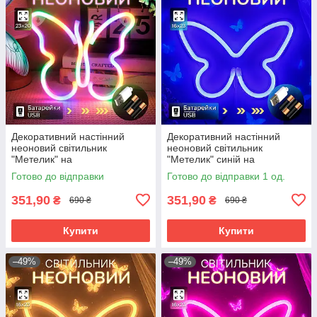
Декоративний настінний
Декоративний настінний
неоновий світильник
неоновий світильник
"Метелик" на
"Метелик" синій на
батарейках/USB
батарейках/USB 15.4*22.6 см
Готово до відправки
Готово до відправки 1 од.
22.5*2*19.5cm
351,90
351,90
₴
₴
690 ₴
690 ₴
Купити
Купити
–49%
–49%