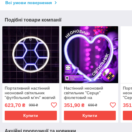
Всі умови повернення
Подібні товари компанії
Портативний настінний
Настінний неоновий
Порт
неоновий світильник
світильник "Серце"
неон
"футбольний м'яч" жовтий
фіолетовий на
"Сер
на батарейках/USB 24*24
батарейках/USB 20*21 см
бата
623,70
351,90
351
₴
₴
990 ₴
690 ₴
см
Купити
Купити
Акційні пропозиції та новинки