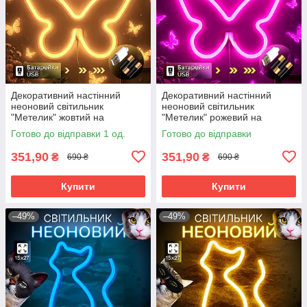
Декоративний настінний
Декоративний настінний
неоновий світильник
неоновий світильник
"Метелик" жовтий на
"Метелик" рожевий на
батарейках/USB 15.4*22.6 см
батарейках/USB 15.4*22.6 см
Готово до відправки 1 од.
Готово до відправки
351,90
351,90
₴
₴
690 ₴
690 ₴
Купити
Купити
–49%
–49%