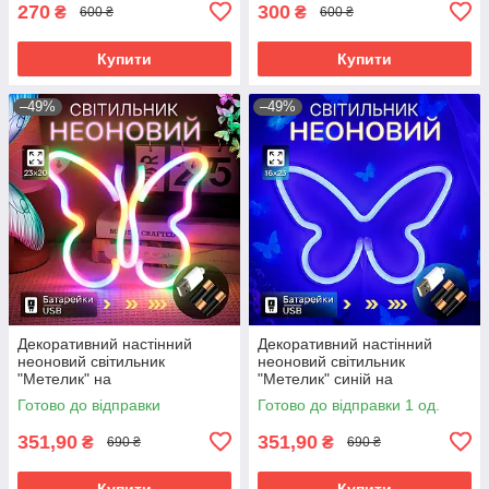
270
300
₴
₴
600 ₴
600 ₴
Купити
Купити
–49%
–49%
Декоративний настінний
Декоративний настінний
неоновий світильник
неоновий світильник
"Метелик" на
"Метелик" синій на
батарейках/USB
батарейках/USB 15.4*22.6 см
Готово до відправки
Готово до відправки 1 од.
22.5*2*19.5cm
351,90
351,90
₴
₴
690 ₴
690 ₴
Купити
Купити