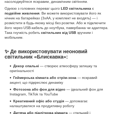
насолоджуйтеся яскравим, динамічним світінням.
Однією з головних переваг цього
LED світильника
є
подвійне живлення
. Ви можете використовувати його як
нічник на батарейках (3xAA, у комплект не входять) — і
розмістити в будь-якому місці без розетки. Або ж підключити
його через USB-кабель до ноутбука, павербанка чи адаптера.
Така гнучкість робить
світильник від USB
зручним і
мобільним.
✨ Де використовувати неоновий
світильник «Блискавка»:
Декор спальні
— створює атмосферу затишку та
оригінальності
Геймерська кімната або стрім-зона
— яскравий
акцент, що підкреслює динаміку
Фотозона або фон для відео
— ідеальний фон для
Instagram, TikTok та YouTube
Креативний офіс або студія
— допомагає
налаштуватися на продуктивну роботу
Дитяча або підліткова кімната
— стильний і