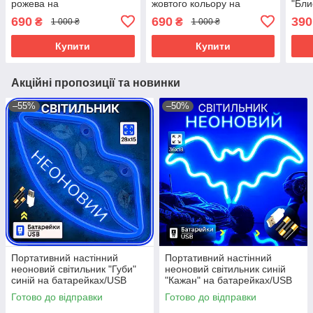
рожева на
жовтого кольору на
"Бли
батарейках/USB 29*14.5*2
батарейках/USB 29*14.5*2
бата
690
690
390
₴
₴
1 000 ₴
1 000 ₴
см
см
Купити
Купити
Акційні пропозиції та новинки
–55%
–50%
Портативний настінний
Портативний настінний
неоновий світильник "Губи"
неоновий світильник синій
синій на батарейках/USB
"Кажан" на батарейках/USB
28*15см
36*2*18 см
Готово до відправки
Готово до відправки