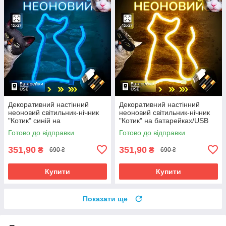
Декоративний настінний
Декоративний настінний
неоновий світильник-нічник
неоновий світильник-нічник
"Котик" синій на
"Котик" на батарейках/USB
батарейках/USB 17*23.5 см
17*23.5 см
Готово до відправки
Готово до відправки
351,90
351,90
₴
₴
690 ₴
690 ₴
Купити
Купити
Показати ще