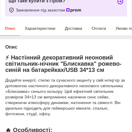
Що таке купити з Пром?
Замовлення під захистом
Опис
Характеристики
Доставка
Оплата
Умови п
Опис
⚡ Настінний декоративний неоновий
світильник-нічник "Блискавка" рожево-
синій на батарейках/USB 34*13 см
Додайте енергії, стилю та сучасного акценту у свій інтер’єр за
допомогою настінного декоративного неонового світильника
«Блискавка» синього кольору. Цей ефектний світильник
розміром 34×13 см випромінює насичене синє сяйво,
створюючи атмосферу динаміки, натхнення та свіжості. Він
ідеально підходить для геймерської кімнати, спальні,
фотозони, студії, офісу.
🔥 Особливості: