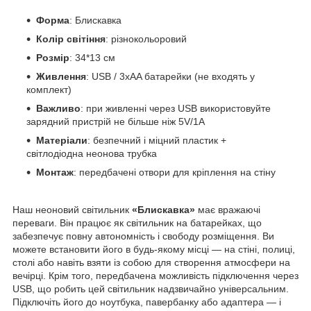
Форма
: Блискавка
Колір світіння
: різнокольоровий
Розмір
: 34*13 см
Живлення
: USB / 3xAA батарейки (не входять у
комплект)
Важливо
: при живленні через USB використовуйте
зарядний пристрій не більше ніж 5V/1А
Матеріали
: безпечний і міцний пластик +
світлодіодна неонова трубка
Монтаж
: передбачені отвори для кріплення на стіну
Наш неоновий світильник
«Блискавка»
має вражаючі
переваги. Він працює як світильник на батарейках, що
забезпечує повну автономність і свободу розміщення. Ви
можете встановити його в будь-якому місці — на стіні, полиці,
столі або навіть взяти із собою для створення атмосфери на
вечірці. Крім того, передбачена можливість підключення через
USB, що робить цей світильник надзвичайно універсальним.
Підключіть його до ноутбука, павербанку або адаптера — і