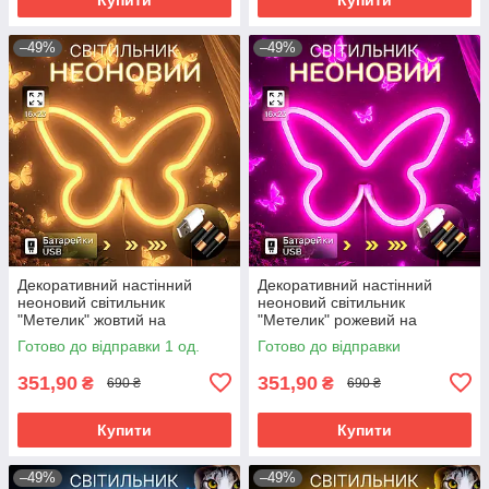
–49%
–49%
Декоративний настінний
Декоративний настінний
неоновий світильник
неоновий світильник
"Метелик" жовтий на
"Метелик" рожевий на
батарейках/USB 15.4*22.6 см
батарейках/USB 15.4*22.6 см
Готово до відправки 1 од.
Готово до відправки
351,90
351,90
₴
₴
690 ₴
690 ₴
Купити
Купити
–49%
–49%