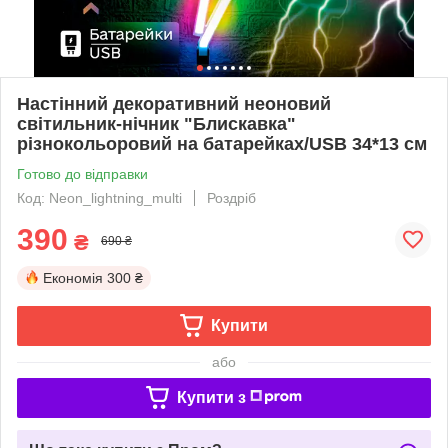
Настінний декоративний неоновий
світильник-нічник "Блискавка"
різнокольоровий на батарейках/USB 34*13 см
Готово до відправки
Код: Neon_lightning_multi
Роздріб
390
₴
690 ₴
Економія
300 ₴
Купити
або
Купити з