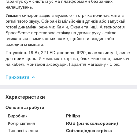
гарантує сумісність із усіма платформами без зайвих
налаштувань.
Увімкни синхронізацію з музикою - і стрічка починає жити в
ритмі твого звуку. Обирай із мільйонів відтінків або запускай
готові динамічні режими: Камін, Океан та інші. А технологія
SpaceSense перетворює стрічку на датчик руху - світло
вмикається і вимикається саме, щойно ти входиш або
виходиш із кімнати.
Потужність 19 Вт, 22 LED-джерела, IP20, клас захисту II, лише
для приміщень. У комплекті: стрічка, блок живлення, вимикач
на кабелі, монтажні аксесуари. Гарантія магазину - 1 рік.
Приховати
Характеристики
Основні атрибути
Виробник
Philips
Колір світіння
RGB (різнокольоровий)
Тип освітлення
Світлодіодна стрічка