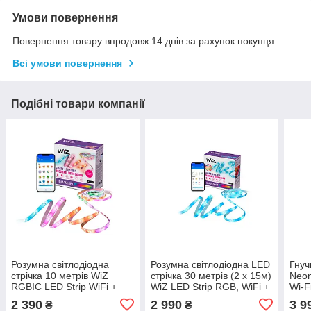
Умови повернення
Повернення товару впродовж 14 днів за рахунок покупця
Всі умови повернення
Подібні товари компанії
Розумна світлодіодна
Розумна світлодіодна LED
Гнуч
стрічка 10 метрів WiZ
стрічка 30 метрів (2 х 15м)
Neon
RGBIC LED Strip WiFi +
WiZ LED Strip RGB, WiFi +
Wi-F
Bluetooth Matter
Matter
підт
2 390
2 990
3 9
₴
₴
дим