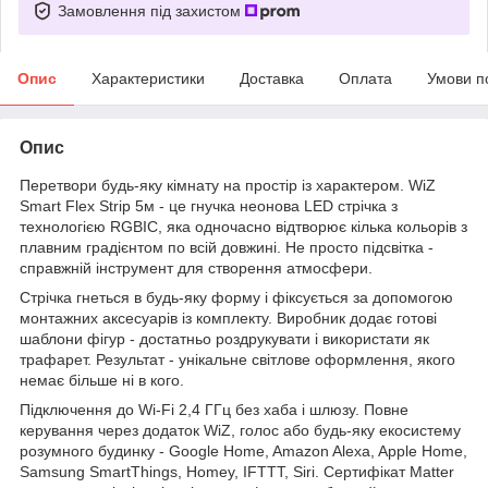
Замовлення під захистом
Опис
Характеристики
Доставка
Оплата
Умови п
Опис
Перетвори будь-яку кімнату на простір із характером. WiZ
Smart Flex Strip 5м - це гнучка неонова LED стрічка з
технологією RGBIC, яка одночасно відтворює кілька кольорів з
плавним градієнтом по всій довжині. Не просто підсвітка -
справжній інструмент для створення атмосфери.
Стрічка гнеться в будь-яку форму і фіксується за допомогою
монтажних аксесуарів із комплекту. Виробник додає готові
шаблони фігур - достатньо роздрукувати і використати як
трафарет. Результат - унікальне світлове оформлення, якого
немає більше ні в кого.
Підключення до Wi-Fi 2,4 ГГц без хаба і шлюзу. Повне
керування через додаток WiZ, голос або будь-яку екосистему
розумного будинку - Google Home, Amazon Alexa, Apple Home,
Samsung SmartThings, Homey, IFTTT, Siri. Сертифікат Matter