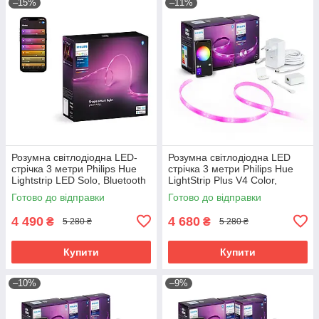
–15%
–11%
Розумна світлодіодна LED-
Розумна світлодіодна LED
стрічка 3 метри Philips Hue
стрічка 3 метри Philips Hue
Lightstrip LED Solo, Bluetooth
LightStrip Plus V4 Color,
HomeKit RGBWW
Bluetooth, Apple HomeKit (2+1
Готово до відправки
Готово до відправки
метр)
4 490
4 680
₴
₴
5 280 ₴
5 280 ₴
Купити
Купити
–10%
–9%