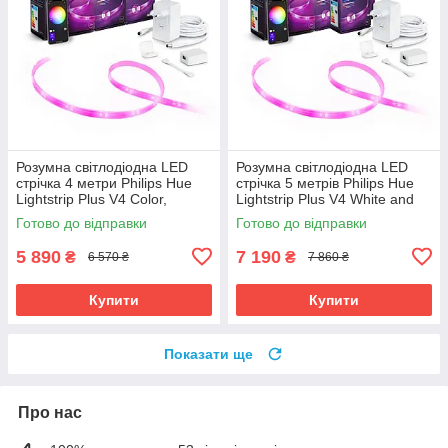
Розумна світлодіодна LED
Розумна світлодіодна LED
стрічка 4 метри Philips Hue
стрічка 5 метрів Philips Hue
Lightstrip Plus V4 Color,
Lightstrip Plus V4 White and
Bluetooth, Apple HomeKit (2+2
Color, Bluetooth, Apple
Готово до відправки
Готово до відправки
метри)
HomeKit (2+3 метри)
5 890
7 190
₴
₴
6 570 ₴
7 860 ₴
Купити
Купити
Показати ще
Про нас