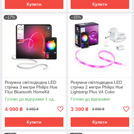
Купити
Купити
–17%
–15%
Розумна світлодіодна LED
Розумна світлодіодна LED
стрічка 3 метри Philips Hue
стрічка 2 метри Philips Hue
Flux Bluetooth HomeKit
Lightstrip Plus V4 Color
ZigBee, Bluetooth, HomeKit
Готово до відправки 1 од.
Готово до відправки
4 990
3 390
₴
₴
5 990 ₴
3 990 ₴
Купити
Купити