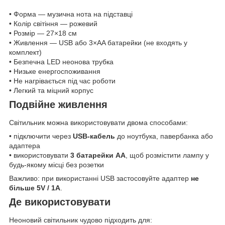
• Форма — музична нота на підставці
• Колір світіння — рожевий
• Розмір — 27×18 см
• Живлення — USB або 3×AA батарейки (не входять у
комплект)
• Безпечна LED неонова трубка
• Низьке енергоспоживання
• Не нагрівається під час роботи
• Легкий та міцний корпус
Подвійне живлення
Світильник можна використовувати двома способами:
• підключити через
USB-кабель
до ноутбука, павербанка або
адаптера
• використовувати
3 батарейки AA
, щоб розмістити лампу у
будь-якому місці без розетки
Важливо: при використанні USB застосовуйте адаптер
не
більше 5V / 1A
.
Де використовувати
Неоновий світильник чудово підходить для: