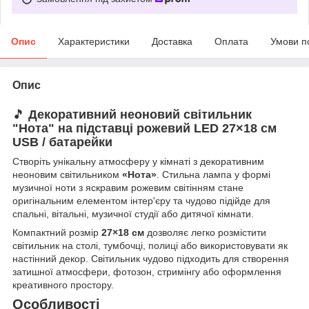
Опис
Характеристики
Доставка
Оплата
Умови п
Опис
🎵
Декоративний неоновий світильник
"Нота" на підставці рожевий LED 27×18 см
USB / батарейки
Створіть унікальну атмосферу у кімнаті з декоративним
неоновим світильником
«Нота»
. Стильна лампа у формі
музичної ноти з яскравим рожевим світінням стане
оригінальним елементом інтер'єру та чудово підійде для
спальні, вітальні, музичної студії або дитячої кімнати.
Компактний розмір
27×18 см
дозволяє легко розмістити
світильник на столі, тумбочці, полиці або використовувати як
настінний декор. Світильник чудово підходить для створення
затишної атмосфери, фотозон, стримінгу або оформлення
креативного простору.
Особливості