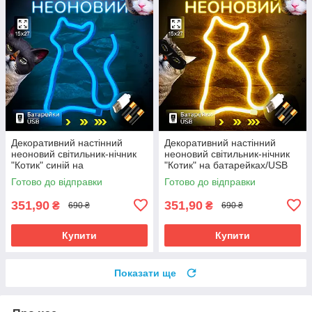
Декоративний настінний
Декоративний настінний
неоновий світильник-нічник
неоновий світильник-нічник
"Котик" синій на
"Котик" на батарейках/USB
батарейках/USB 17*23.5 см
17*23.5 см
Готово до відправки
Готово до відправки
351,90
351,90
₴
₴
690 ₴
690 ₴
Купити
Купити
Показати ще