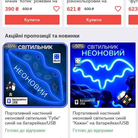
нічник "Котик" рожевий на
різнокольоровий на
"фут
батарейках/USB 27.5*20
підставці на
роже
390
621
623
₴
₴
690 ₴
690 ₴
см
батарейках/USB 31.5х25
бата
см
Купити
Купити
Акційні пропозиції та новинки
–55%
–50%
Портативний настінний
Портативний настінний
неоновий світильник "Губи"
неоновий світильник синій
синій на батарейках/USB
"Кажан" на батарейках/USB
28*15см
36*2*18 см
Готово до відправки
Готово до відправки