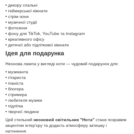
• декору спальні
• геймерської кімнати
• стрім-зони
• музичної студії
• фотозони
• фону для TikTok, YouTube та Instagram
• креативного офісу
• дитячої або підліткової кімнати
Ідея для подарунка
Неонова лампа у вигляді ноти — чудовий подарунок для:
• музиканта
• гітариста
• піаніста
• блогера
• стримера
• любителя музики
• підлітка
• творчої людини
Цей стильний
неоновий світильник "Нота"
стане яскравим
акцентом інтер'єру та додасть атмосферу затишку і
натхнення.