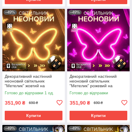
–49%
–49%
Декоративний настінний
Декоративний настінний
неоновий світильник
неоновий світильник
"Метелик" жовтий на
"Метелик" рожевий на
батарейках/USB 15.4*22.6 см
батарейках/USB 15.4*22.6 см
Готово до відправки 1 од.
Готово до відправки
351,90
351,90
₴
₴
690 ₴
690 ₴
Купити
Купити
–49%
–49%