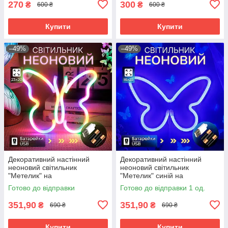
270
300
₴
₴
600 ₴
600 ₴
Купити
Купити
–49%
–49%
Декоративний настінний
Декоративний настінний
неоновий світильник
неоновий світильник
"Метелик" на
"Метелик" синій на
батарейках/USB
батарейках/USB 15.4*22.6 см
Готово до відправки
Готово до відправки 1 од.
22.5*2*19.5cm
351,90
351,90
₴
₴
690 ₴
690 ₴
Купити
Купити