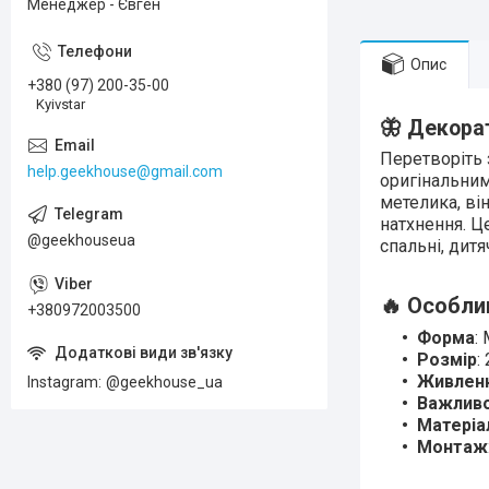
Менеджер - Євген
Опис
+380 (97) 200-35-00
Kyivstar
🦋 Декора
Перетворіть 
help.geekhouse@gmail.com
оригінальним
метелика, ві
натхнення. 
@geekhouseua
спальні, дитя
🔥 Особли
+380972003500
Форма
:
Розмір
:
Живлен
Instagram
@geekhouse_ua
Важлив
Матеріа
Монтаж