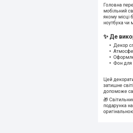
Головна пере
мобільний св
якому місці 
ноутбука чи 
✨ Де вико
Декор сп
Атмосфе
Оформлен
Фон для 
Цей декорати
затишне світ
допоможе сам
🎁 Світильни
подарунка на
оригінальною