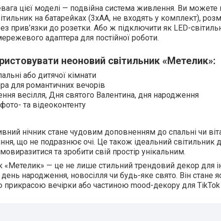
вага цієї моделі — подвійна система живлення. Ви можете 
ітильник на батарейках (3xAA, не входять у комплект), роз
без прив’язки до розетки. Або ж підключити як LED-світиль
мережевого адаптера для постійної роботи.
ристовувати неоновий світильник «Метелик»:
альні або дитячої кімнати
ра для романтичних вечорів
ня весілля, Дня святого Валентина, дня народження
фото- та відеоконтенту
вний нічник стане чудовим доповненням до спальні чи вітал
іння, що не подразнює очі. Це також ідеальний світильник д
овиразитися та зробити свій простір унікальним.
к «Метелик» — це не лише стильний трендовий декор для інт
 день народження, новосілля чи будь-яке свято. Він стане
 прикрасою вечірки або частиною mood-декору для TikTok т