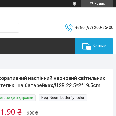
Кошик
+380 (97) 200-35-00
Кошик
оративний настінний неоновий світильник
телик" на батарейках/USB 22.5*2*19.5cm
Готово до відправки
Код:
Neon_butterfly_color
1,90 ₴
690 ₴