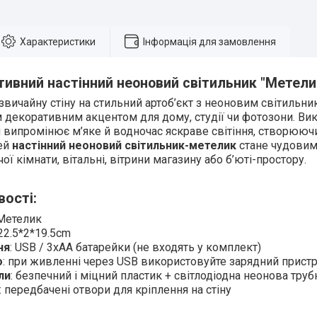
Характеристики
Інформація для замовлення
тивний настінний неоновий світильник "Метели
звичайну стіну на стильний артоб’єкт з неоновим світильн
 декоративним акцентом для дому, студії чи фотозони. Ви
н випромінює м’яке й водночас яскраве світіння, створююч
Цей
настінний неоновий світильник-метелик
стане чудовим
чої кімнати, вітальні, вітрини магазину або б’юті-простору.
вості:
 Метелик
 22.5*2*19.5cm
ня
: USB / 3xAA батарейки (не входять у комплект)
о
: при живленні через USB використовуйте зарядний пристр
ли
: безпечний і міцний пластик + світлодіодна неонова труб
: передбачені отвори для кріплення на стіну