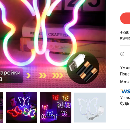
+380
Kyivst
пов
У ко
будь