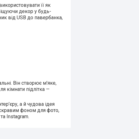
використовувати її як
міщуючи декор у будь-
ник від USB до павербанка,
ьні. Він створює м’яке,
ля кімнати підлітка —
ер’єру, а й чудова ідея
 яскравим фоном для фото,
а Instagram.