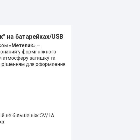
к" на батарейках/USB
иком
«Метелик»
—
конаний у формі ніжного
и атмосферу затишку та
 рішенням для оформлення
ій не більше ніж 5V/1А
ка