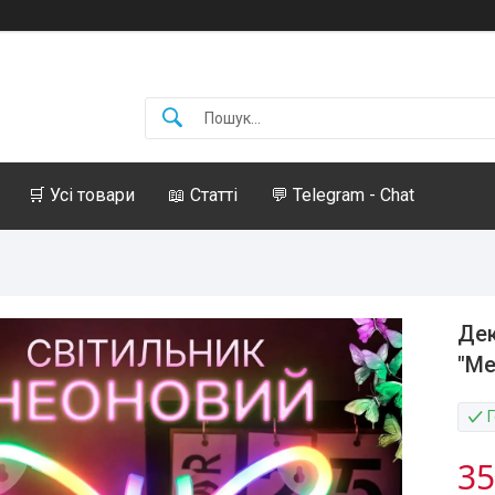
🛒 Усі товари
📖 Статті
💬 Telegram - Chat
Дек
"Ме
35