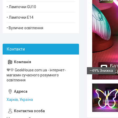
• Лампочки GU10
• Лампочки Е14
• Вуличне освітлення
💙💛 GeekHouse.com.ua - інтернет-
–49%
магазин сучасного розумного
освiтлення
Харків, Україна