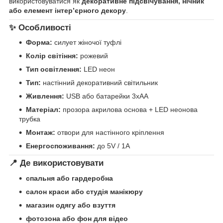
використовуватися як
декоративне підсвічування, нічник
або елемент інтер’єрного декору
.
✨ Особливості
Форма:
силует жіночої туфлі
Колір світіння:
рожевий
Тип освітлення:
LED неон
Тип:
настінний декоративний світильник
Живлення:
USB або батарейки 3xAA
Матеріал:
прозора акрилова основа + LED неонова
трубка
Монтаж:
отвори для настінного кріплення
Енергоспоживання:
до 5V / 1A
📍 Де використовувати
спальня або гардеробна
салон краси або студія манікюру
магазин одягу або взуття
фотозона або фон для відео