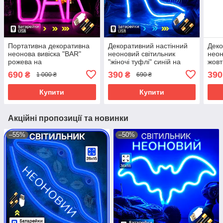
Портативна декоративна
Декоративний настінний
Деко
неонова вивіска "BAR"
неоновий світильник
неон
рожева на
"жіночі туфлі" синій на
жовт
батарейках/USB 29*14.5*2
батарейках/USB 24*24 см
бата
690
390
390
₴
₴
1 000 ₴
690 ₴
см
см
Купити
Купити
Акційні пропозиції та новинки
–55%
–50%