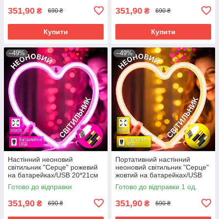
351,90
351,90
₴
₴
690 ₴
690 ₴
Купити
Купити
–49%
–49%
Настінний неоновий
Портативний настінний
світильник "Серце" рожевий
неоновий світильник "Серце"
на батарейках/USB 20*21см
жовтий на батарейках/USB
20*21см
Готово до відправки
Готово до відправки 1 од.
351,90
351,90
₴
₴
690 ₴
690 ₴