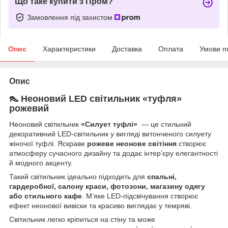
Що таке купити з Пром?
Замовлення під захистом
Опис
Характеристики
Доставка
Оплата
Умови п
Опис
👠 Неоновий LED світильник «туфля»
рожевий
Неоновий світильник
«Силует туфлі»
— це стильний
декоративний LED-світильник у вигляді витонченого силуету
жіночої туфлі. Яскраве
рожеве неонове світіння
створює
атмосферу сучасного дизайну та додає інтер’єру елегантності
й модного акценту.
Такий світильник ідеально підходить для
спальні,
гардеробної, салону краси, фотозони, магазину одягу
або стильного кафе
. М’яке LED-підсвічування створює
ефект неонової вивіски та красиво виглядає у темряві.
Світильник легко кріпиться на стіну та може