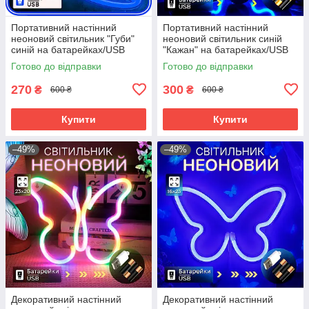
Портативний настінний
Портативний настінний
неоновий світильник "Губи"
неоновий світильник синій
синій на батарейках/USB
"Кажан" на батарейках/USB
28*15см
36*2*18 см
Готово до відправки
Готово до відправки
270
300
₴
₴
600 ₴
600 ₴
Купити
Купити
–49%
–49%
Декоративний настінний
Декоративний настінний