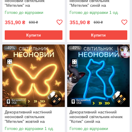
неоновий світильник
неоновий світильник
"Метелик" на
"Метелик" синій на
батарейках/USB
батарейках/USB 15.4*22.6 см
Готово до відправки
Готово до відправки 1 од.
22.5*2*19.5cm
351,90
351,90
₴
₴
690 ₴
690 ₴
Купити
Купити
–49%
–49%
Декоративний настінний
Декоративний настінний
неоновий світильник
неоновий світильник-нічник
"Метелик" жовтий на
"Котик" синій на
батарейках/USB 15.4*22.6 см
батарейках/USB 17*23.5 см
Готово до відправки 1 од.
Готово до відправки