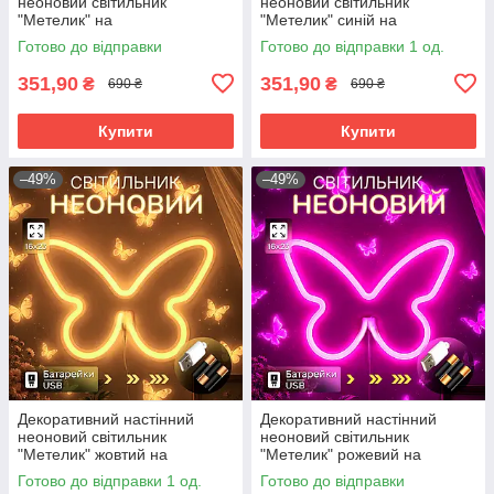
неоновий світильник
неоновий світильник
"Метелик" на
"Метелик" синій на
батарейках/USB
батарейках/USB 15.4*22.6 см
Готово до відправки
Готово до відправки 1 од.
22.5*2*19.5cm
351,90
351,90
₴
₴
690 ₴
690 ₴
Купити
Купити
–49%
–49%
Декоративний настінний
Декоративний настінний
неоновий світильник
неоновий світильник
"Метелик" жовтий на
"Метелик" рожевий на
батарейках/USB 15.4*22.6 см
батарейках/USB 15.4*22.6 см
Готово до відправки 1 од.
Готово до відправки