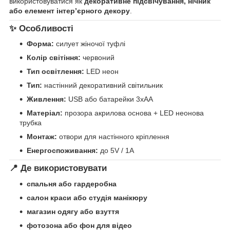
використовуватися як
декоративне підсвічування, нічник
або елемент інтер’єрного декору
.
✨ Особливості
Форма:
силует жіночої туфлі
Колір світіння:
червоний
Тип освітлення:
LED неон
Тип:
настінний декоративний світильник
Живлення:
USB або батарейки 3xAA
Матеріал:
прозора акрилова основа + LED неонова
трубка
Монтаж:
отвори для настінного кріплення
Енергоспоживання:
до 5V / 1A
📍 Де використовувати
спальня або гардеробна
салон краси або студія манікюру
магазин одягу або взуття
фотозона або фон для відео