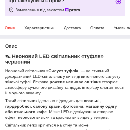
Що таке купити з Пром?
Замовлення під захистом
Опис
Характеристики
Доставка
Оплата
Умови п
Опис
👠 Неоновий LED світильник «туфля»
червоний
Неоновий світильник
«Силует туфлі»
— це стильний
декоративний LED-світильник у вигляді витонченого силуету
жіночої туфлі. Яскраве
рожеве неонове світіння
створює
атмосферу сучасного дизайну та додає інтер’єру елегантності
й модного акценту.
Такий світильник ідеально підходить для
спальні,
гардеробної, салону краси, фотозони, магазину одягу
або стильного кафе
. М’яке LED-підсвічування створює
ефект неонової вивіски та красиво виглядає у темряві.
Світильник легко кріпиться на стіну та може