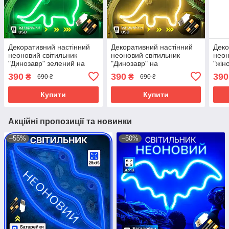
Декоративний настінний
Декоративний настінний
Деко
неоновий світильник
неоновий світильник
неон
"Динозавр" зелений на
"Динозавр" на
"жін
батарейках/USB 23.5*24.5
батарейках/USB 23.5*24.5
бата
390
390
390
₴
₴
690 ₴
690 ₴
см
см
Купити
Купити
Акційні пропозиції та новинки
–55%
–50%