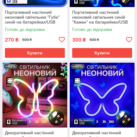
Портативний настінний
Портативний настінний
неоновий світильник "Губи"
неоновий світильник синій
синій на батарейках/USB
"Кажан" на батарейках/USB
28*15см
36*2*18 см
Готово до відправки
Готово до відправки
270
300
₴
₴
600 ₴
600 ₴
Купити
Купити
–49%
–49%
Декоративний настінний
Декоративний настінний