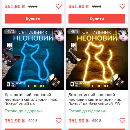
351,90
351,90
₴
₴
690 ₴
690 ₴
Купити
Купити
–49%
–49%
Декоративний настінний
Декоративний настінний
неоновий світильник-нічник
неоновий світильник-нічник
"Котик" синій на
"Котик" на батарейках/USB
батарейках/USB 17*23.5 см
17*23.5 см
Готово до відправки
Готово до відправки
351,90
351,90
₴
₴
690 ₴
690 ₴