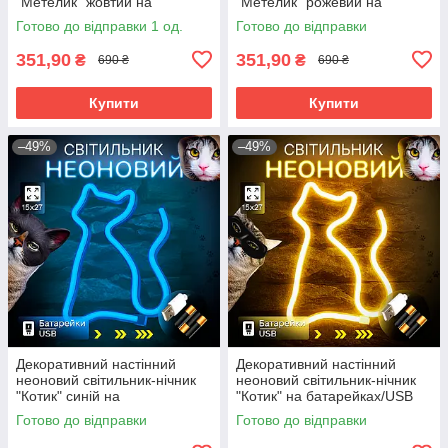
"Метелик" жовтий на
"Метелик" рожевий на
батарейках/USB 15.4*22.6 см
батарейках/USB 15.4*22.6 см
Готово до відправки 1 од.
Готово до відправки
351,90
351,90
₴
₴
690 ₴
690 ₴
Купити
Купити
–49%
–49%
Декоративний настінний
Декоративний настінний
неоновий світильник-нічник
неоновий світильник-нічник
"Котик" синій на
"Котик" на батарейках/USB
батарейках/USB 17*23.5 см
17*23.5 см
Готово до відправки
Готово до відправки