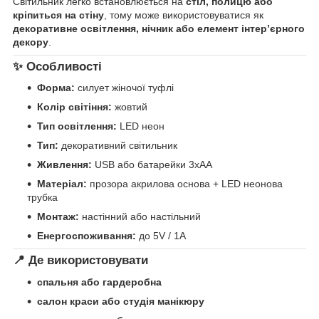
Світильник легко встановлюється на
стіл, полицю або
кріпиться на стіну
, тому може використовуватися як
декоративне освітлення, нічник або елемент інтер’єрного
декору
.
✨ Особливості
Форма:
силует жіночої туфлі
Колір світіння:
жовтий
Тип освітлення:
LED неон
Тип:
декоративний світильник
Живлення:
USB або батарейки 3xAA
Матеріал:
прозора акрилова основа + LED неонова
трубка
Монтаж:
настінний або настільний
Енергоспоживання:
до 5V / 1A
📍 Де використовувати
спальня або гардеробна
салон краси або студія манікюру