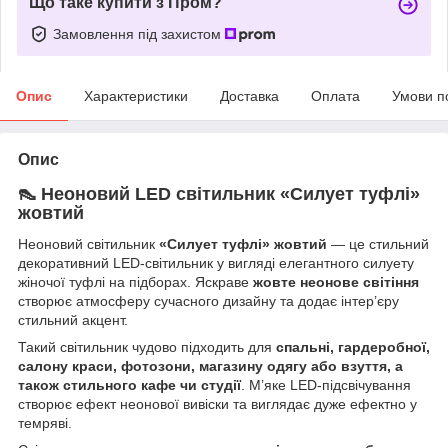
Що таке купити з Пром?
Замовлення під захистом
Опис
Характеристики
Доставка
Оплата
Умови п
Опис
👠 Неоновий LED світильник «Силует туфлі»
жовтий
Неоновий світильник
«Силует туфлі» жовтий
— це стильний
декоративний LED-світильник у вигляді елегантного силуету
жіночої туфлі на підборах. Яскраве
жовте неонове світіння
створює атмосферу сучасного дизайну та додає інтер’єру
стильний акцент.
Такий світильник чудово підходить для
спальні, гардеробної,
салону краси, фотозони, магазину одягу або взуття, а
також стильного кафе чи студії
. М’яке LED-підсвічування
створює ефект неонової вивіски та виглядає дуже ефектно у
темряві.