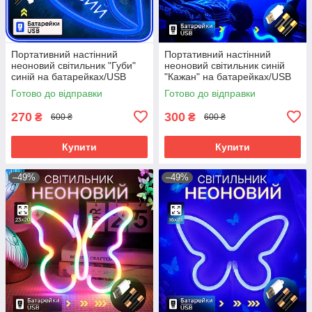
Портативний настінний
Портативний настінний
неоновий світильник "Губи"
неоновий світильник синій
синій на батарейках/USB
"Кажан" на батарейках/USB
28*15см
36*2*18 см
Готово до відправки
Готово до відправки
270
300
₴
₴
600 ₴
600 ₴
Купити
Купити
–49%
–49%