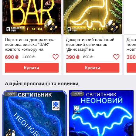
Портативна декоративна
Декоративний настінний
Деко
неонова вивіска "BAR"
неоновий світильник
неон
жовтого кольору на
"Динозавр" на
жовт
батарейках/USB 29*14.5*2
батарейках/USB 23.5*24.5
бата
690
390
390
₴
₴
1 000 ₴
690 ₴
см
см
см
Купити
Купити
Акційні пропозиції та новинки
–55%
–50%