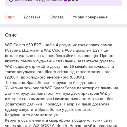
Опис
Доставка
Оплата
Умови повернення
Опис
WiZ Colors A60 E27 - набір 4 розумних кольорових лампи
Розумна LED-лампа WiZ Colors A60 з цоколем E27 - це
інтелектуальне освітлення без зайвих складнощів. Просто
вкрутіть лампу у будь-який світильник, завантажте додаток
WiZ і одразу отримайте доступ до 16 мільйонів кольорів, а
також регульованого білого світла від теплого затишного
(2200K) до холодного енергійного (6500K).
Технологія SpaceSense - керування без датчиків
Унікальна технологія WiZ SpaceSense перетворює лампи на
датчики руху. За наявності мінімум двох пристроїв WiZ у
кімнаті світло вмикається і вимикається автоматично - без
додаткових датчиків і проводів. Набір з 4 ламп дозволяє
одразу запустити SpaceSense у двох кімнатах.
Керування та автоматизація
Керуйте освітленням зі смартфона з будь-якої точки світу
через додаток WiZ (iOS / Android). Налаштовуйте розклад за