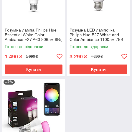
Розумна лампа Philips Hue
Розумна LED лампочка
Essential White Color
Philips Hue E27 White and
Ambiance E27 A60 806лм 8Вт,
Color Ambiance 1100лм 75Вт
Bluetooth, Zigbee, 1 шт.
9W, ZigBee, Bluetooth, Apple
Готово до відправки
Готово до відправки
HomeKit
1 490
3 290
₴
₴
1 990 ₴
4 290 ₴
Купити
Купити
–7%