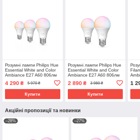
Розумні лампи Philips Hue
Розумні лампи Philips Hue
Розу
Essential White and Color
Essential White and Color
Fila
Ambiance E27 A60 806лм
Ambiance E27 A60 806лм
Ambi
8Вт, Bluetooth, Zigbee, 3
8Вт, Bluetooth, Zigbee, 2
Matt
4 290
2 890
1 2
₴
₴
5 970 ₴
3 980 ₴
шт.
шт.
Купити
Купити
Акційні пропозиції та новинки
–28%
–27%