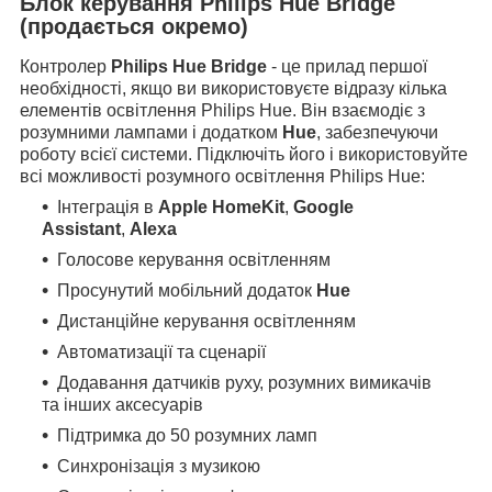
Блок керування Philips Hue Bridge
(продається окремо)
Контролер
Philips Hue Bridge
- це прилад першої
необхідності, якщо ви використовуєте відразу кілька
елементів освітлення Philips Hue. Він взаємодіє з
розумними лампами і додатком
Hue
, забезпечуючи
роботу всієї системи. Підключіть його і використовуйте
всі можливості розумного освітлення Philips Hue:
Інтеграція в
Apple HomeKit
,
Google
Assistant
,
Alexa
Голосове керування освітленням
Просунутий мобільний додаток
Hue
Дистанційне керування освітленням
Автоматизації та сценарії
Додавання датчиків руху, розумних вимикачів
та інших аксесуарів
Підтримка до 50 розумних ламп
Синхронізація з музикою