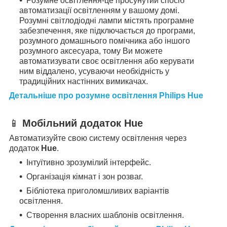
Розумне освітлення-це просунутий спосіб
автоматизації освітленням у вашому домі.
Розумні світлодіодні лампи містять програмне
забезпечення, яке підключається до програми,
розумного домашнього помічника або іншого
розумного аксесуара, тому Ви можете
автоматизувати своє освітлення або керувати
ним віддалено, усуваючи необхідність у
традиційних настінних вимикачах.
Детальніше про розумне освітлення Philips Hue
📱
Мобільний додаток Hue
Автоматизуйте свою систему освітлення через
додаток
Hue
.
Інтуїтивно зрозумілий інтерфейс.
Організація кімнат і зон розваг.
Бібліотека приголомшливих варіантів
освітлення.
Створення власних шаблонів освітлення.