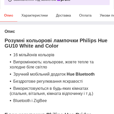
Опис
Характеристики
Доставка
Оплата
Умови п
Опис
Розумні кольорові лампочки Philips Hue
GU10
White and Color
16 мільйонів кольорів
Випромінюють: кольорове, жовте тепле та
холодне біле світло
Зручний мобільний додаток
Hue Bluetooth
Бездротове регулювання яскравості
Використовуються в будь-яких кімнатах
(спальня, вітальня, кімната відпочинку і т д.)
Bluetooth і ZigBee