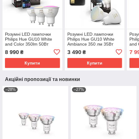
Розумні LED лампочки
Розумні LED лампочки
Розу
Philips Hue GU10 White
Philips Hue GU10 White
Phil
and Color 350lm 50Вт
Ambiance 350 лм 35Вт
and 
5.7W, ZigBee, Bluetooth,
4.3W, ZigBee, Bluetooth,
5.7W
8 990
3 490
7 9
₴
₴
Apple HomeKit, 3шт.
Apple HomeKit, 2шт.
Appl
Купити
Купити
Акційні пропозиції та новинки
–28%
–27%