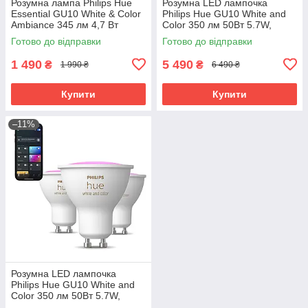
Розумна лампа Philips Hue
Розумна LED лампочка
Essential GU10 White & Color
Philips Hue GU10 White and
Ambiance 345 лм 4,7 Вт
Color 350 лм 50Вт 5.7W,
Bluetooth Zigbee 1 шт.
ZigBee, Bluetooth, Apple
Готово до відправки
Готово до відправки
HomeKit, 2 шт.
1 490
5 490
₴
₴
1 990 ₴
6 490 ₴
Купити
Купити
–11%
Розумна LED лампочка
Philips Hue GU10 White and
Color 350 лм 50Вт 5.7W,
ZigBee, Bluetooth, Apple