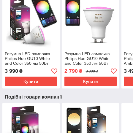
Розумна LED лампочка
Розумна LED лампочка
Розу
Philips Hue GU10 White
Philips Hue GU10 White
Phil
and Color 350 лм 50Вт
and Color 350 лм 50Вт
Ambi
5.7W, ZigBee, Bluetooth,
5.7W, ZigBee, Bluetooth,
4.3W
3 990
2 790
3 4
₴
₴
3 990 ₴
Apple HomeKit
Apple HomeKit, 1 шт.
Appl
Купити
Купити
Подібні товари компанії