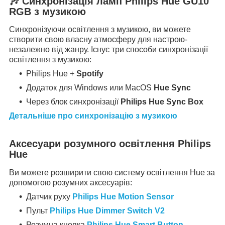
🎶
Синхронізація ламп Philips Hue GU10
RGB з музикою
Синхронізуючи освітлення з музикою, ви можете
створити свою власну атмосферу для настрою-
незалежно від жанру. Існує три способи синхронізації
освітлення з музикою:
Philips Hue +
Spotify
Додаток для Windows или MacOS
Hue Sync
Через блок синхронізації
Philips Hue Sync Box
Детальніше про синхронізацію з музикою
Аксесуари розумного освітлення Philips
Hue
Ви можете розширити свою систему освітлення Hue за
допомогою розумних аксесуарів:
Датчик руху
Philips Hue Motion Sensor
Пульт
Philips Hue Dimmer Switch V2
Розумна кнопка
Philips Hue Smart Button