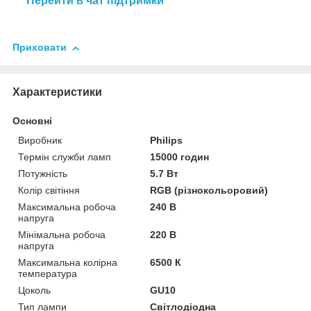
Перейти в чат підтримки
Приховати
Характеристики
Основні
Виробник
Philips
Термін служби ламп
15000 годин
Потужність
5.7 Вт
Колір світіння
RGB (різнокольоровий)
Максимальна робоча
240 В
напруга
Мінімальна робоча
220 В
напруга
Максимальна колірна
6500 К
температура
Цоколь
GU10
Тип лампи
Світлодіодна