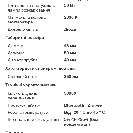
Еквівалентна потужність
50 Вт
лампи розжарювання
Мінімальна колірна
2000 К
температура
Джерело світла
Діоди
Габаритні розміри
Діаметр
48 мм
Довжина
50 мм
Діаметр трубки
40 мм
Характеристики випромінювання
Світловий потік
350 лм
Технічні характеристики
Кількість циклів
50000
перемикання
Протокол зв'язку
Bluetooth і Zigbee
Робоча температура
Від -20 ° C до 45 ° C
Вологість при експлуатації
5% <H <95% (без
конденсації)
Гарантія