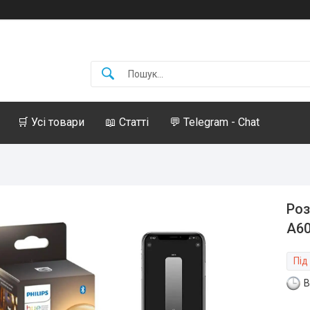
🛒 Усі товари
📖 Статті
💬 Telegram - Chat
Роз
A60
Під
В