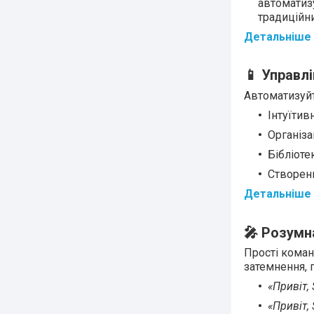
автоматизу
традиційни
Детальніше 
📱 Управл
Автоматизуйт
Інтуїтив
Організа
Бібліоте
Створенн
Детальніше 
🎤 Розумн
Прості коман
затемнення, 
«Привіт, 
«Привіт, 