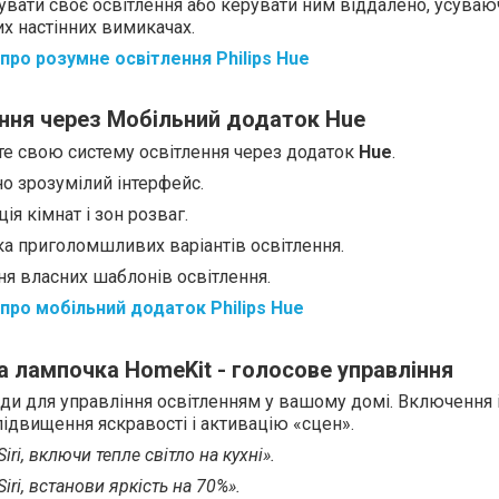
вати своє освітлення або керувати ним віддалено, усуваюч
х настінних вимикачах.
про розумне освітлення Philips Hue
іння через Мобільний додаток Hue
е свою систему освітлення через додаток
Hue
.
но зрозумілий інтерфейс.
ція кімнат і зон розваг.
ка приголомшливих варіантів освітлення.
я власних шаблонів освітлення.
про мобільний додаток Philips Hue
а лампочка HomeKit - голосове управління
ди для управління освітленням у вашому домі. Включення і
підвищення яскравості і активацію «сцен».
Siri, включи тепле світло на кухні».
Siri, встанови яркість на 70%».