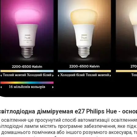
вітлодіодна дімміруемая e27 Philips Hue - осн
освітлення-це просунутий спосіб автоматизації освітлення
ітлодіодні лампи містять програмне забезпечення, яке під
 домашнього помічника або іншого розумного аксесуара, 