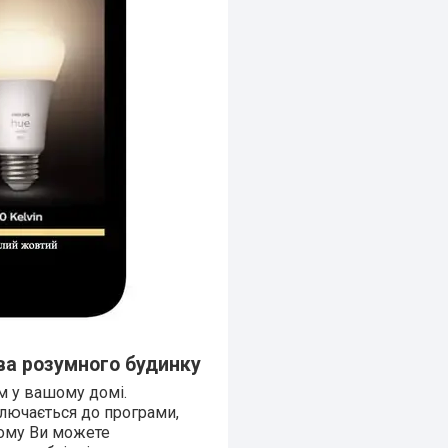
ова розумного будинку
м у вашому домі.
ключається до програми,
тому Ви можете