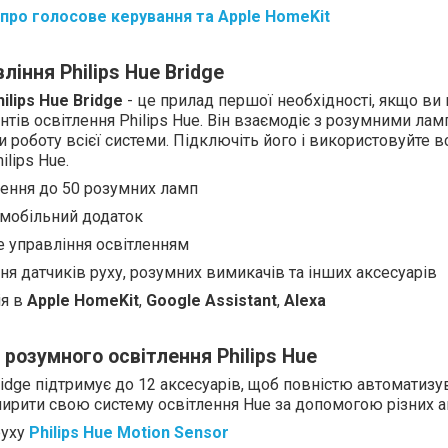
про голосове керування та Apple HomeKit
ління Philips Hue Bridge
hilips Hue Bridge
- це прилад першої необхідності, якщо ви
нтів освітлення Philips Hue. Він взаємодіє з розумними лам
 роботу всієї системи. Підключіть його і використовуйте 
ilips Hue.
ення до 50 розумних ламп
 мобільний додаток
 управління освітленням
я датчиків руху, розумних вимикачів та інших аксесуарів
ія
в
Apple HomeKit
,
Google Assistant
,
Alexa
розумного освітлення Philips Hue
Bridge підтримує до 12 аксесуарів, щоб повністю автоматиз
рити свою систему освітлення Hue за допомогою різних а
руху
Philips Hue Motion Sensor