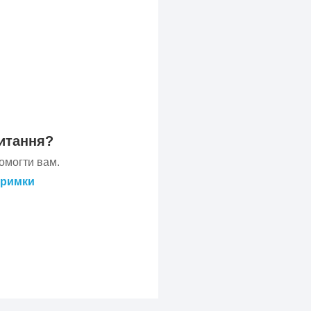
итання?
омогти вам.
тримки