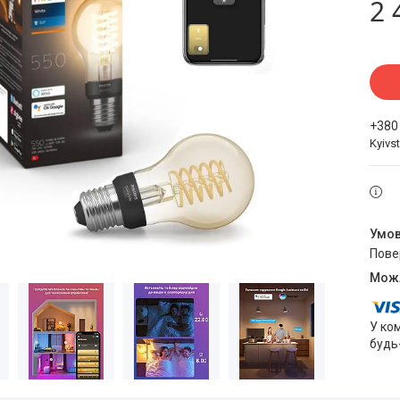
2 
+380
Kyivst
пов
У ко
будь