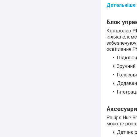
Детальніше 
Блок управ
Контролер
P
кілька елеме
забезпечуючи
освітлення Ph
Підключ
Зручний
Голосове
Додаванн
Інтеграц
Аксесуари 
Philips Hue 
можете розши
Датчик 