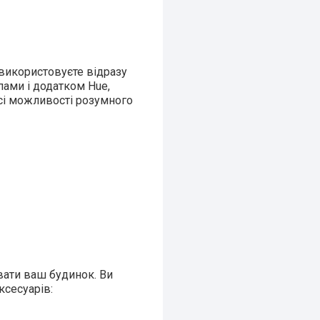
 використовуєте відразу
пами і додатком Hue,
всі можливості розумного
увати ваш будинок. Ви
ксесуарів: