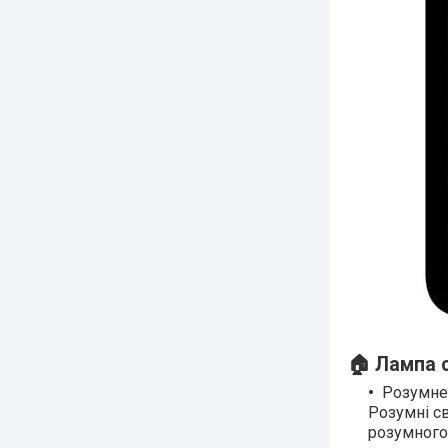
🏠 Лампа с
Розумне 
Розумні св
розумного