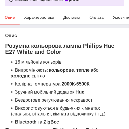
Опис
Характеристики
Доставка
Оплата
Умови п
Опис
Розумна кольорова лампа
Philips Hue
E27 White and Color
16 мільйонів кольорів
Випромінюють:
кольорове
,
тепле
або
холодне
світло
Колірна температура
2000К-6500К
Зручний мобільний додаток
Hue
Бездротове регулювання яскравості
Використовуються в будь-яких кімнатах
(спальня, вітальня, кімната відпочинку і т д.)
Bluetooth
та
ZigBee