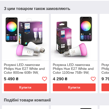
З цим товаром також замовляють
Розумні LED лампочки
Розумна LED лампочка
Розу
Philips Hue E27 White and
Philips Hue E27 White and
Phil
Color 800лм 60Вт 9W,
Color 1100лм 75Вт 9W,
Colo
ZigBee, Bluetooth, Apple
ZigBee, Bluetooth, Apple
ZigB
5 490
4 290
9 7
₴
₴
HomeKit, 2шт.
HomeKit
Home
Купити
Купити
Подібні товари компанії