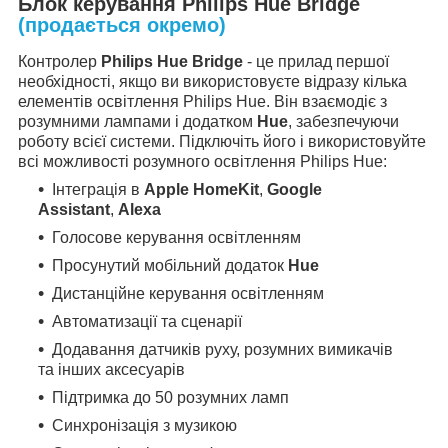
Блок керування Philips Hue Bridge
(продається окремо)
Контролер
Philips Hue Bridge
- це прилад першої
необхідності, якщо ви використовуєте відразу кілька
елементів освітлення Philips Hue. Він взаємодіє з
розумними лампами і додатком
Hue
, забезпечуючи
роботу всієї системи. Підключіть його і використовуйте
всі можливості розумного освітлення Philips Hue:
Інтеграція в
Apple HomeKit
,
Google
Assistant
,
Alexa
Голосове керування освітленням
Просунутий мобільний додаток
Hue
Дистанційне керування освітленням
Автоматизації та сценарії
Додавання датчиків руху, розумних вимикачів
та інших аксесуарів
Підтримка до 50 розумних ламп
Синхронізація з музикою