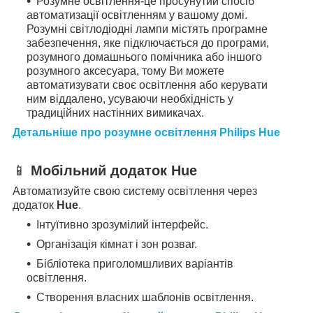
Розумне освітлення-це просунутий спосіб
автоматизації освітленням у вашому домі.
Розумні світлодіодні лампи містять програмне
забезпечення, яке підключається до програми,
розумного домашнього помічника або іншого
розумного аксесуара, тому Ви можете
автоматизувати своє освітлення або керувати
ним віддалено, усуваючи необхідність у
традиційних настінних вимикачах.
Детальніше про розумне освітлення Philips Hue
📱
Мобільний додаток Hue
Автоматизуйте свою систему освітлення через
додаток
Hue
.
Інтуїтивно зрозумілий інтерфейс.
Організація кімнат і зон розваг.
Бібліотека приголомшливих варіантів
освітлення.
Створення власних шаблонів освітлення.