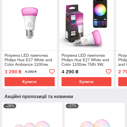
Розумна LED лампочка
Розумна LED лампочка
Розу
Philips Hue E27 White and
Philips Hue E27 White and
Phil
Color Ambiance 1100лм
Color 1100лм 75Вт 9W,
and 
75Вт 9W, ZigBee,
ZigBee, Bluetooth, Apple
5.7W
3 290
4 290
2 7
₴
₴
4 290 ₴
Bluetooth, Apple HomeKit
HomeKit
Appl
Купити
Купити
Акційні пропозиції та новинки
–28%
–27%