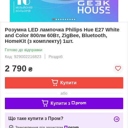
Розумна LED лампочка Philips Hue E27 White
and Color 800лм 60Вт, ZigBee, Bluetooth,
HomeKit (з комплекту) 1шт.
Готово до відправки
Код: 929002216823
Роздріб
2 790
₴
Купити
або
Купити з
Що таке купити з Пром?
Замовлення під захистом