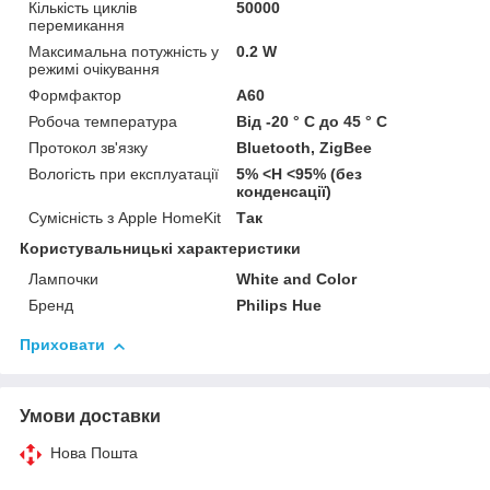
Кількість циклів
50000
перемикання
Максимальна потужність у
0.2 W
режимі очікування
Формфактор
А60
Робоча температура
Від -20 ° C до 45 ° C
Протокол зв'язку
Bluetooth, ZigBee
Вологість при експлуатації
5% <H <95% (без
конденсації)
Сумісність з Apple HomeKit
Так
Користувальницькі характеристики
Лампочки
White and Color
Бренд
Philips Hue
Приховати
Умови доставки
Нова Пошта