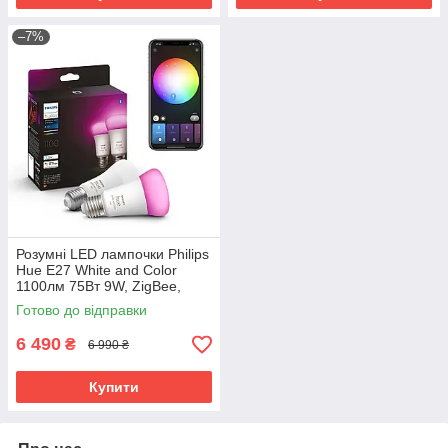
–7%
Розумні LED лампочки Philips
Hue E27 White and Color
1100лм 75Вт 9W, ZigBee,
Bluetooth, Apple HomeKit, 2шт.
Готово до відправки
6 490
₴
6 990 ₴
Купити