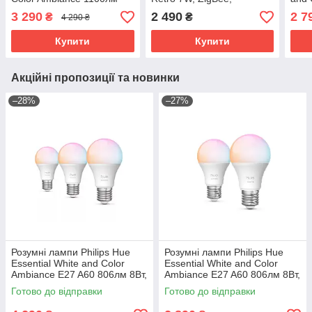
75Вт 9W, ZigBee,
Bluetooth, Apple HomeKit
5.7W
3 290
2 490
2 7
₴
₴
4 290 ₴
Bluetooth, Apple HomeKit
Appl
Купити
Купити
Акційні пропозиції та новинки
–28%
–27%
Розумні лампи Philips Hue
Розумні лампи Philips Hue
Essential White and Color
Essential White and Color
Ambiance E27 A60 806лм 8Вт,
Ambiance E27 A60 806лм 8Вт,
Bluetooth, Zigbee, 3 шт.
Bluetooth, Zigbee, 2 шт.
Готово до відправки
Готово до відправки