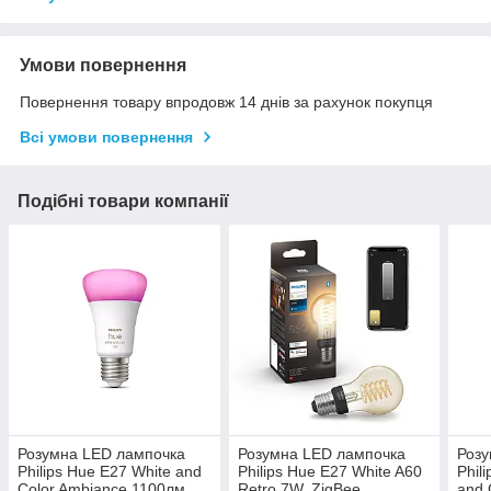
Умови повернення
Повернення товару впродовж 14 днів за рахунок покупця
Всі умови повернення
Подібні товари компанії
Розумна LED лампочка
Розумна LED лампочка
Розу
Philips Hue E27 White and
Philips Hue E27 White A60
Phil
Color Ambiance 1100лм
Retro 7W, ZigBee,
and 