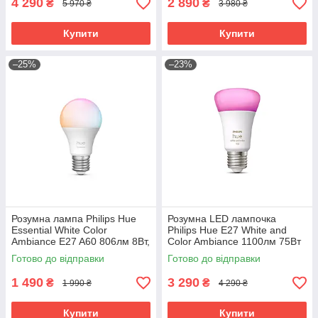
4 290
2 890
₴
₴
5 970 ₴
3 980 ₴
Купити
Купити
–25%
–23%
Розумна лампа Philips Hue
Розумна LED лампочка
Essential White Color
Philips Hue E27 White and
Ambiance E27 A60 806лм 8Вт,
Color Ambiance 1100лм 75Вт
Bluetooth, Zigbee, 1 шт.
9W, ZigBee, Bluetooth, Apple
Готово до відправки
Готово до відправки
HomeKit
1 490
3 290
₴
₴
1 990 ₴
4 290 ₴
Купити
Купити