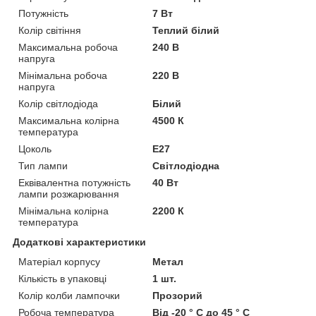
Потужність
7 Вт
Колір світіння
Теплий білий
Максимальна робоча
240 В
напруга
Мінімальна робоча
220 В
напруга
Колір світлодіода
Білий
Максимальна колірна
4500 К
температура
Цоколь
E27
Тип лампи
Світлодіодна
Еквівалентна потужність
40 Вт
лампи розжарювання
Мінімальна колірна
2200 К
температура
Додаткові характеристики
Матеріал корпусу
Метал
Кількість в упаковці
1 шт.
Колір колби лампочки
Прозорий
Робоча температура
Від -20 ° C до 45 ° C