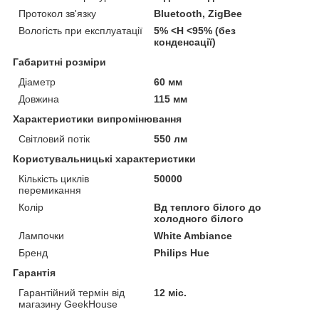
Протокол зв'язку
Bluetooth, ZigBee
Вологість при експлуатації
5% <H <95% (без
конденсації)
Габаритні розміри
Діаметр
60 мм
Довжина
115 мм
Характеристики випромінювання
Світловий потік
550 лм
Користувальницькі характеристики
Кількість циклів
50000
перемикання
Колір
Вд теплого білого до
холодного білого
Лампочки
White Ambiance
Бренд
Philips Hue
Гарантія
Гарантійний термін від
12 міс.
магазину GeekHouse