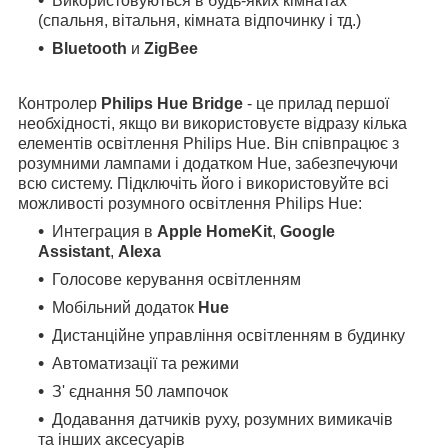
Використовуються в будь-яких кімнатах
(спальня, вітальня, кімната відпочинку і тд.)
Bluetooth
и
ZigBee
Контролер
Philips Hue Bridge
- це прилад першої
необхідності, якщо ви використовуєте відразу кілька
елементів освітлення Philips Hue. Він співпрацює з
розумними лампами і додатком Hue, забезпечуючи
всю систему. Підключіть його і використовуйте всі
можливості розумного освітлення Philips Hue:
Интеграция в
Apple HomeKit
,
Google
Assistant
,
Alexa
Голосове керування освітленням
Мобільний додаток
Hue
Дистанційне управління освітленням в будинку
Автоматизації та режими
З' єднання 50 лампочок
Додавання датчиків руху, розумних вимикачів
та інших аксесуарів