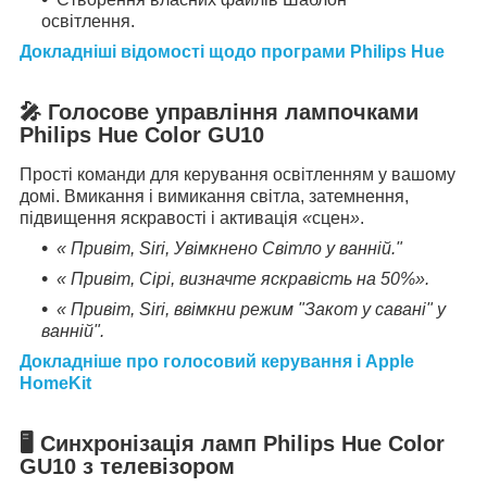
освітлення.
Докладніші відомості щодо програми Philips Hue
🎤 Голосове управління лампочками
Philips Hue Color GU10
Прості команди для керування освітленням у вашому
домі. Вмикання і вимикання світла, затемнення,
підвищення яскравості і активація
«
сцен
»
.
« Привіт, Siri, Увімкнено Світло у ванній."
« Привіт, Сірі, визначте яскравість на 50%».
« Привіт, Siri, ввімкни режим "Закот у савані" у
ванній".
Докладніше про голосовий керування і Apple
HomeKit
🖥
Синхронізація ламп Philips Hue Color
GU10 з телевізором