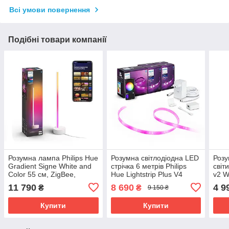
Всі умови повернення
Подібні товари компанії
Розумна лампа Philips Hue
Розумна світлодіодна LED
Розу
Gradient Signe White and
стрічка 6 метрів Philips
світ
Color 55 см, ZigBee,
Hue Lightstrip Plus V4
v2 W
Bluetooth, Apple HomeKit
White and Color, Bluetooth,
ZigB
11 790
8 690
4 9
₴
₴
9 150 ₴
(Білий)
Apple HomeKit (2+4 метри)
Hom
Купити
Купити