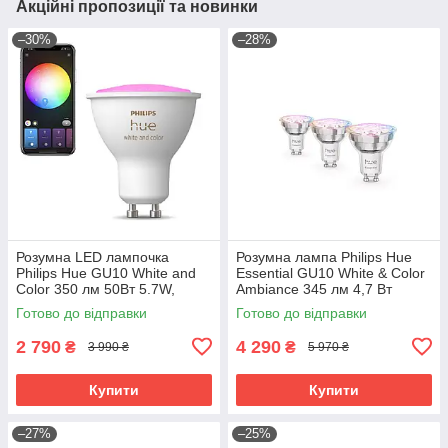
Акційні пропозиції та новинки
–30%
–28%
Розумна LED лампочка
Розумна лампа Philips Hue
Philips Hue GU10 White and
Essential GU10 White & Color
Color 350 лм 50Вт 5.7W,
Ambiance 345 лм 4,7 Вт
ZigBee, Bluetooth, Apple
Bluetooth Zigbee 3 шт.
Готово до відправки
Готово до відправки
HomeKit, 1 шт.
2 790
4 290
₴
₴
3 990 ₴
5 970 ₴
Купити
Купити
–27%
–25%