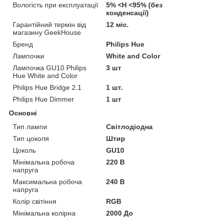
Вологість при експлуатації
5% <H <95% (без
конденсації)
Гарантійний термін від
12 міс.
магазину GeekHouse
Бренд
Philips Hue
Лампочки
White and Color
Лампочка GU10 Philips
3 шт
Hue White and Color
Philips Hue Bridge 2.1
1 шт.
Philips Hue Dimmer
1 шт
Основні
Тип лампи
Світлодіодна
Тип цоколя
Штир
Цоколь
GU10
Мінімальна робоча
220 В
напруга
Максимальна робоча
240 В
напруга
Колір світіння
RGB
Мінімальна колірна
2000 До