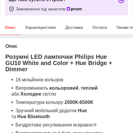
Замовлення під захистом
Опис
Характеристики
Доставка
Оплата
Умови п
Опис
Розумні LED лампочки Philips Hue
GU10 White and Color + Hue Bridge +
Dimmer
16 мільйонів кольорів
Випромінюють
кольоровий
,
теплий
або
Холодне
світло
Температура кольору
2000К-6500К
Зручний мобільний додаток
Hue
та
Hue
Bluetooth
Бездротове регулювання яскравості