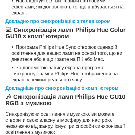
Насолоджуйтеся миттєвими світловими
ефектами, які доповнюють те, що відбувається на
екрані.
Докладно про синхронізацію з телевізором
💻
Синхронізація ламп Philips Hue Color
GU10 з комп' ютером
Програма Philips Hue Sync створює сценарій
освітлення для ваших ламп на основі того, що ви
дивитеся або в що граєте на ПК або Mac.
За допомогою запису екрана програма
синхронізує лампи Philips Hue з зображення на
екрані у режимі реального часу.
Докладніше про синхронізацію з комп’ ютером
🎶
Синхронізація ламп Philips Hue GU10
RGB з музикою
Синхронізуючи освітлення з музикою, ви можете
створити свою власну атмосферу для настрою,
незалежно від жанру. Існує три способи синхронізації
освітлення з музикою: