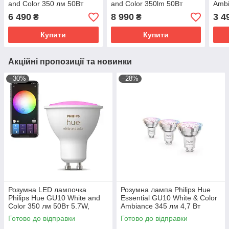
and Color 350 лм 50Вт
and Color 350lm 50Вт
Ambi
5.7W, ZigBee, Bluetooth,
5.7W, ZigBee, Bluetooth,
4.3W
6 490
8 990
3 4
₴
₴
Apple HomeKit, 2шт.
Apple HomeKit, 3шт.
Appl
Купити
Купити
Акційні пропозиції та новинки
–30%
–28%
Розумна LED лампочка
Розумна лампа Philips Hue
Philips Hue GU10 White and
Essential GU10 White & Color
Color 350 лм 50Вт 5.7W,
Ambiance 345 лм 4,7 Вт
ZigBee, Bluetooth, Apple
Bluetooth Zigbee 3 шт.
Готово до відправки
Готово до відправки
HomeKit, 1 шт.