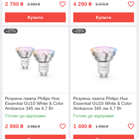
2 790
4 290
₴
₴
3 990 ₴
5 970 ₴
Купити
Купити
–27%
–25%
Розумна лампа Philips Hue
Розумна лампа Philips Hue
Essential GU10 White & Color
Essential GU10 White & Color
Ambiance 345 лм 4,7 Вт
Ambiance 345 лм 4,7 Вт
Bluetooth Zigbee 2 шт.
Bluetooth Zigbee 1 шт.
Готово до відправки
Готово до відправки
2 890
1 490
₴
₴
3 980 ₴
1 990 ₴