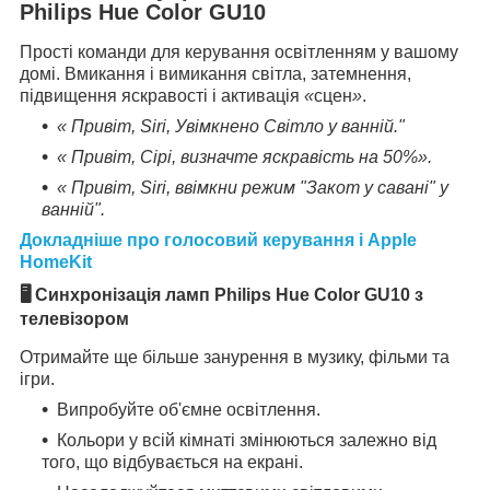
Philips Hue Color GU10
Прості команди для керування освітленням у вашому
домі. Вмикання і вимикання світла, затемнення,
підвищення яскравості і активація
«
сцен
»
.
« Привіт, Siri, Увімкнено Світло у ванній."
« Привіт, Сірі, визначте яскравість на 50%».
« Привіт, Siri, ввімкни режим "Закот у савані" у
ванній".
Докладніше про голосовий керування і Apple
HomeKit
🖥
Синхронізація ламп Philips Hue Color GU10 з
телевізором
Отримайте ще більше занурення в музику, фільми та
ігри.
Випробуйте об'ємне освітлення.
Кольори у всій кімнаті змінюються залежно від
того, що відбувається на екрані.