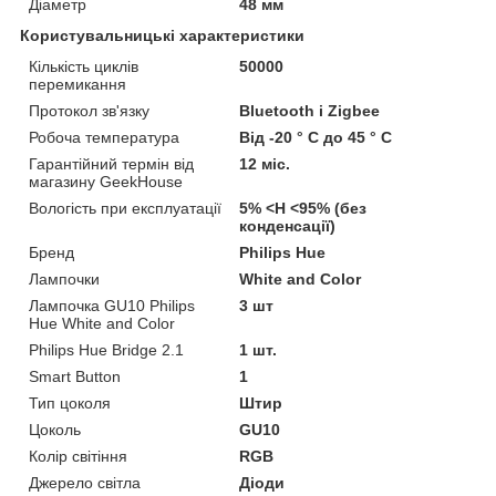
Діаметр
48 мм
Користувальницькі характеристики
Кількість циклів
50000
перемикання
Протокол зв'язку
Bluetooth і Zigbee
Робоча температура
Від -20 ° C до 45 ° C
Гарантійний термін від
12 міс.
магазину GeekHouse
Вологість при експлуатації
5% <H <95% (без
конденсації)
Бренд
Philips Hue
Лампочки
White and Color
Лампочка GU10 Philips
3 шт
Hue White and Color
Philips Hue Bridge 2.1
1 шт.
Smart Button
1
Тип цоколя
Штир
Цоколь
GU10
Колір світіння
RGB
Джерело світла
Діоди