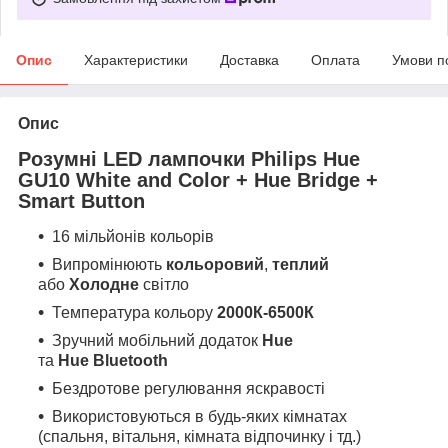
Опис
Характеристики
Доставка
Оплата
Умови п
Опис
Розумні LED лампочки Philips Hue
GU10 White and Color + Hue Bridge +
Smart Button
16 мільйонів кольорів
Випромінюють
кольоровий
,
теплий
або
Холодне
світло
Температура кольору
2000К-6500К
Зручний мобільний додаток
Hue
та
Hue
Bluetooth
Бездротове регулювання яскравості
Використовуються в будь-яких кімнатах
(спальня, вітальня, кімната відпочинку і тд.)