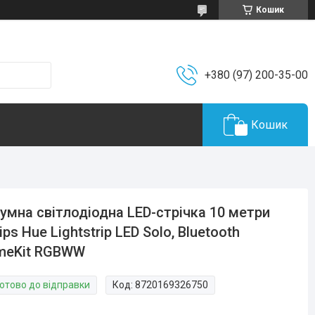
Кошик
+380 (97) 200-35-00
Кошик
умна світлодіодна LED-стрічка 10 метри
lips Hue Lightstrip LED Solo, Bluetooth
meKit RGBWW
Готово до відправки
Код:
8720169326750