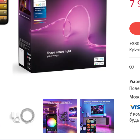
7 
+380
Kyivst
пов
У ко
будь