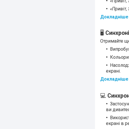
«Привіт, 
«Привіт, 
Докладніше 
🖥
Синхрон
Отримайте ще 
Випробуй
Кольори 
Насолодж
екрані.
Докладніше 
💻
Синхрон
Застосун
ви дивитес
Використ
екрані в р