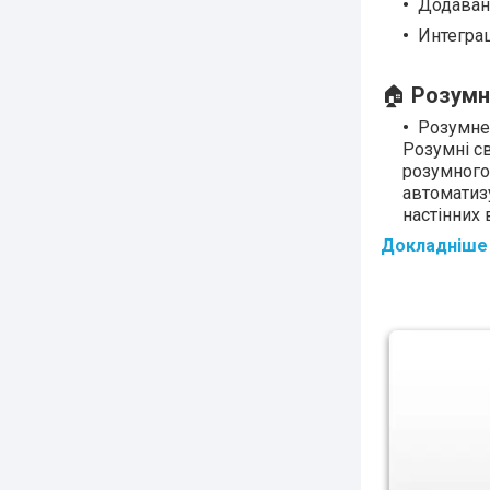
Додаванн
Интегра
🏠
Розумне
Розумне 
Розумні св
розумного
автоматиз
настінних 
Докладніше 