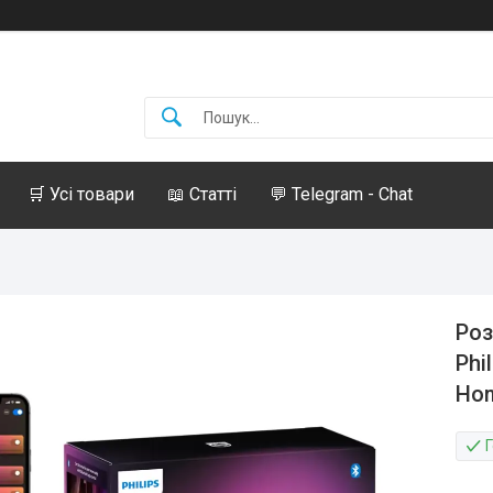
🛒 Усі товари
📖 Статті
💬 Telegram - Chat
Роз
Phi
Ho