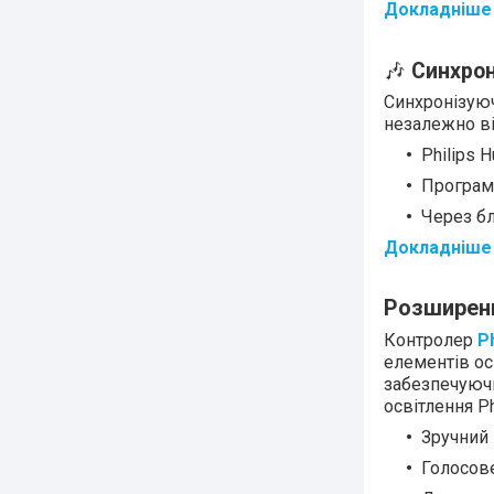
Докладніше 
🎶
Синхрон
Синхронізуюч
незалежно ві
Philips 
Програм
Через бл
Докладніше 
Розширений
Контролер
P
елементів ос
забезпечуючи
освітлення Ph
Зручний 
Голосов