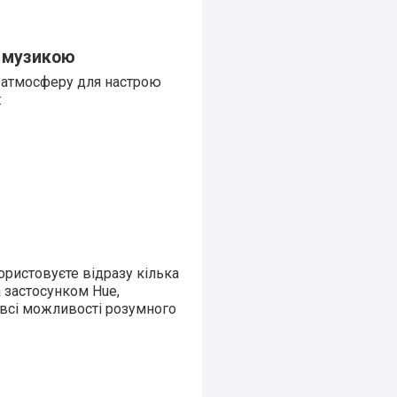
 музикою
 атмосферу для настрою
:
ристовуєте відразу кілька
а застосунком Hue,
е всі можливості розумного