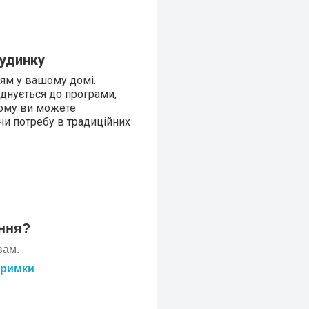
будинку
ням у вашому домі.
єднується до програми,
тому ви можете
чи потребу в традиційних
ння?
вам.
тримки