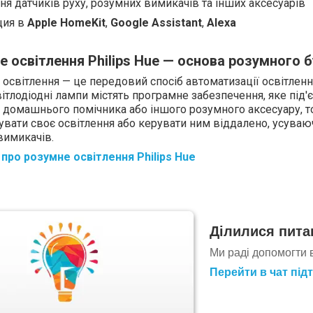
я датчиків руху, розумних вимикачів та інших аксесуарів
ция в
Apple HomeKit
,
Google Assistant
,
Alexа
 освітлення Philips Hue — основа розумного 
освітлення — це передовий спосіб автоматизації освітлен
ітлодіодні лампи містять програмне забезпечення, яке під'
 домашнього помічника або іншого розумного аксесуару, 
увати своє освітлення або керувати ним віддалено, усуваю
вимикачів.
про розумне освітлення Philips Hue
Ділилися пита
Ми раді допомогти 
Перейти в чат під