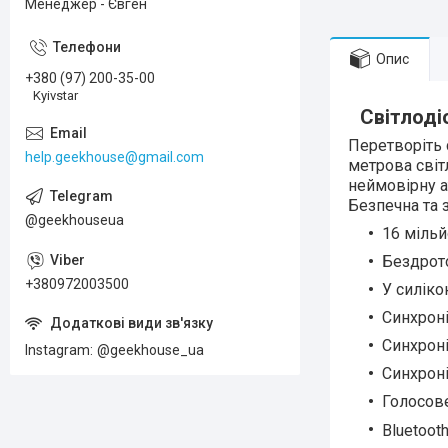
Менеджер - Євген
Опис
+380 (97) 200-35-00
Kyivstar
Світлодіо
Перетворіть 
help.geekhouse@gmail.com
метрова світ
неймовірну а
Безпечна та 
@geekhouseua
16 мільй
Бездрот
+380972003500
У силіко
Синхрон
Синхроні
Instagram
@geekhouse_ua
Синхроні
Голосов
Bluetooth