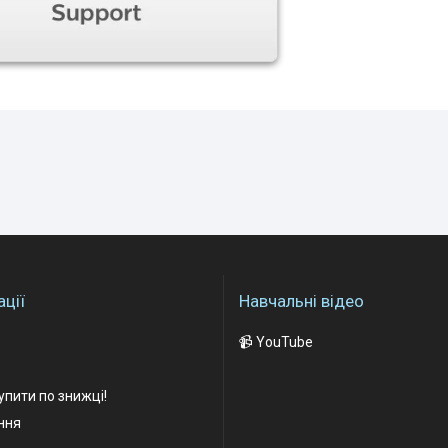
ції
Навчальні відео
📹 YouTube
упити по знижці!
ання