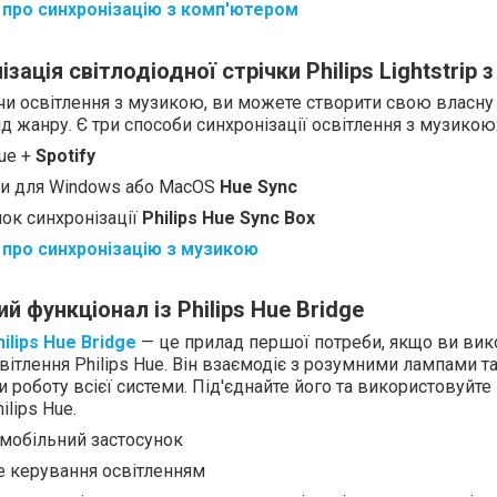
про синхронізацію з комп'ютером
світлодіодної стрічки Philips Lightstrip
ізація
з
и освітлення з музикою, ви можете створити свою власну
д жанру. Є три способи синхронізації освітлення з музикою
Hue +
Spotify
и для Windows або MacOS
Hue Sync
ок синхронізації
Philips Hue Sync Box
про синхронізацію з музикою
 функціонал із Philips Hue Bridge
hilips Hue Bridge
— це прилад першої потреби, якщо ви вико
вітлення Philips Hue. Він взаємодіє з розумними лампами т
 роботу всієї системи. Під'єднайте його та використовуйт
ilips Hue.
мобільний застосунок
е керування освітленням