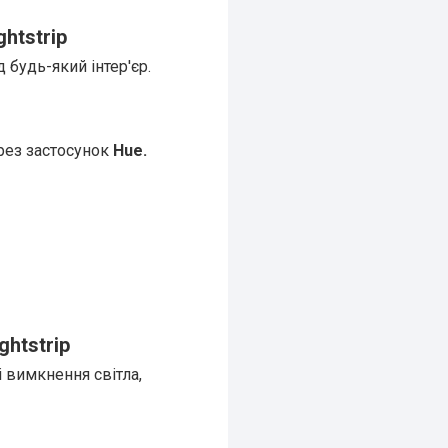
ghtstrip
 будь-який інтер'єр.
ерез застосунок
Hue.
ghtstrip
 вимкнення світла,