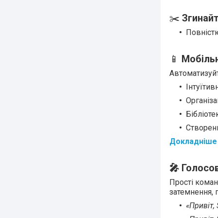
✂️
Згинайт
Повністю
📱
Мобільн
Автоматизуйт
Інтуїтив
Організа
Бібліоте
Створенн
Докладніше 
🎤 Голосо
Прості коман
затемнення, 
«Привіт, 