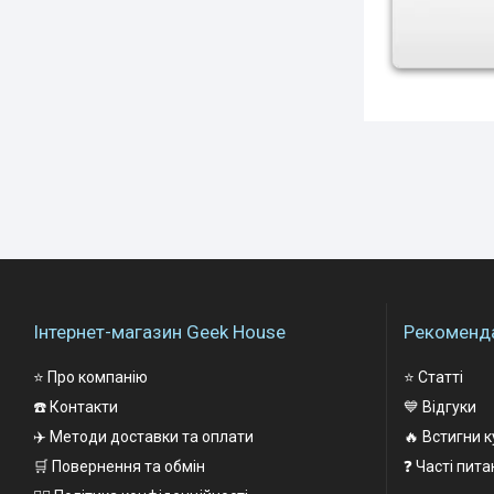
Інтернет-магазин Geek House
Рекоменда
⭐ Про компанію
⭐ Статті
☎️ Контакти
💙 Відгуки
✈️ Методи доставки та оплати
🔥 Встигни к
🛒 Повернення та обмін
❓ Часті пит