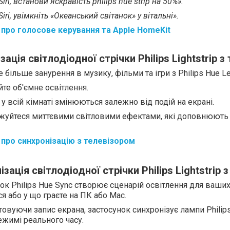
Siri, встанови яскравість philips hue strip на 50%».
Siri, увімкніть «Океанський світанок» у вітальні».
про голосове керування та Apple HomeKit
світлодіодної стрічки Philips Lightstrip
ізація
з 
більше занурення в музику, фільми та ігри з Philips Hue Led
те об'ємне освітлення.
у всій кімнаті змінюються залежно від подій на екрані.
уйтеся миттєвими світловими ефектами, які доповнюють т
про синхронізацію з телевізором
світлодіодної стрічки Philips Lightstrip
ізація
з
ок Philips Hue Sync створює сценарій освітлення для ваших
я або у що граєте на ПК або Mac.
овуючи запис екрана, застосунок синхронізує лампи Philip
ежимі реального часу.