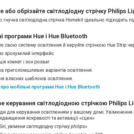
е або обрізайте світлодіодну стрічку Philips Li
 гнучка світлодіодна стрічка Homekit ідеально підходить під
і програми Hue і Hue Bluetooth
е свою систему освітлення й керуйте стрічкою Hue Strip ч
но зрозумілий інтерфейс
ція кімнат і зон розваг.
ка приголомшливих варіантів освітлення.
я власних шаблонів освітлення.
про мобільні програми Hue і Hue Bluetooth
ве керування
світлодіодною стрічкою Philips Li
ди для керування освітленням у вашому домі. Увімкнення і
підвищення яскравості та активації
«
сцен
»
.
Siri, увімкни світлодіодну стрічку philips».