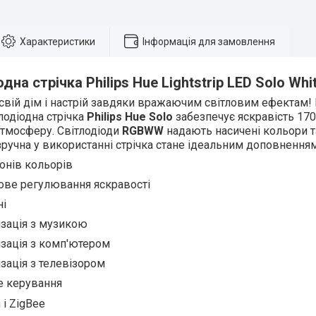
Характеристики
Інформація для замовлення
дна стрічка Philips Hue Lightstrip
LED Solo
Whit
свій дім і настрій завдяки вражаючим світловим ефектам! 
лодіодна стрічка
Philips Hue Solo
забезпечує яскравість 17
тмосферу. Світлодіоди
RGBWW
надають насичені кольори та
зручна у використанні стрічка стане ідеальним доповненням 
онів кольорів
ове регулювання яскравості
ні
ізація з музикою
зація з комп'ютером
зація з телевізором
е керування
 і ZigBee