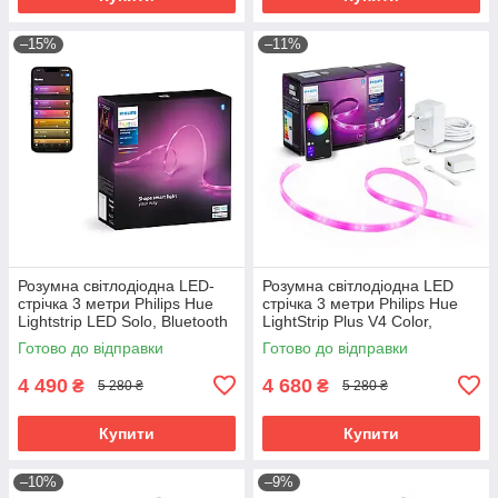
–15%
–11%
Розумна світлодіодна LED-
Розумна світлодіодна LED
стрічка 3 метри Philips Hue
стрічка 3 метри Philips Hue
Lightstrip LED Solo, Bluetooth
LightStrip Plus V4 Color,
HomeKit RGBWW
Bluetooth, Apple HomeKit (2+1
Готово до відправки
Готово до відправки
метр)
4 490
4 680
₴
₴
5 280 ₴
5 280 ₴
Купити
Купити
–10%
–9%