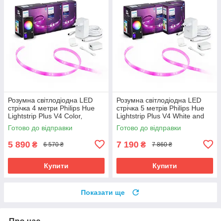
Розумна світлодіодна LED
Розумна світлодіодна LED
стрічка 4 метри Philips Hue
стрічка 5 метрів Philips Hue
Lightstrip Plus V4 Color,
Lightstrip Plus V4 White and
Bluetooth, Apple HomeKit (2+2
Color, Bluetooth, Apple
Готово до відправки
Готово до відправки
метри)
HomeKit (2+3 метри)
5 890
7 190
₴
₴
6 570 ₴
7 860 ₴
Купити
Купити
Показати ще