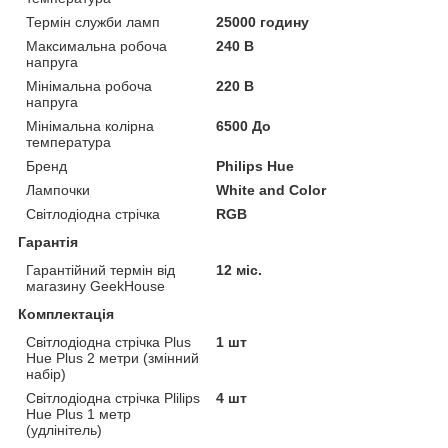
Термін служби ламп
25000 годину
Максимальна робоча
240 В
напруга
Мінімальна робоча
220 В
напруга
Мінімальна колірна
6500 До
температура
Бренд
Philips Hue
Лампочки
White and Color
Світлодіодна стрічка
RGB
Гарантія
Гарантійний термін від
12 міс.
магазину GeekHouse
Комплектація
Світлодіодна стрічка Plus
1 шт
Hue Plus 2 метри (змінний
набір)
Світлодіодна стрічка Plilips
4 шт
Hue Plus 1 метр
(удлінітель)