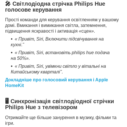
🎤 Світлодіодна стрічка Philips Hue
г
олосове керування
Прості команди для керування освітленням у вашому
домі. Вмикання і вимикання світла, затемнення,
підвищення яскравості і активація
«
сцен
»
.
« Привіт, Siri, Включити підсвічування на
кухні."
« Привіт, Siri, встановіть philips hue подача
на 50%».
« Привіт, Siri, увімкни світло у вітальні на
Китайському кварталі".
Докладніше про голосовий керування і Apple
HomeKit
🖥
Синхронізація світлодіодної стрічки
Philips Hue з телевізором
Отримайте ще більше занурення в музику, фільми та
ігри.