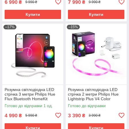
6 990
7 990
₴
₴
9 990 ₴
9 990 ₴
Купити
Купити
–17%
–15%
Розумна світлодіодна LED
Розумна світлодіодна LED
стрічка 3 метри Philips Hue
стрічка 2 метри Philips Hue
Flux Bluetooth HomeKit
Lightstrip Plus V4 Color
ZigBee, Bluetooth, HomeKit
Готово до відправки 1 од.
Готово до відправки
4 990
3 390
₴
₴
5 990 ₴
3 990 ₴
Купити
Купити