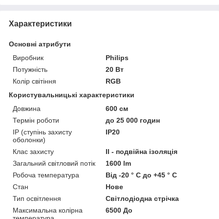
Характеристики
Основні атрибути
Виробник
Philips
Потужність
20 Вт
Колір світіння
RGB
Користувальницькі характеристики
Довжина
600 см
Термін роботи
до 25 000 годин
IP (ступінь захисту
IP20
оболонки)
Клас захисту
II - подвійна ізоляція
Загальний світловий потік
1600 lm
Робоча температура
Від -20 ° C до +45 ° C
Стан
Нове
Тип освітлення
Світлодіодна стрічка
Максимальна колірна
6500 До
температура