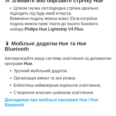
✂️
Згинайте або обрізайте стрічку Hue
Цілком гнучка світлодіодна стрічка ідеально
підходить під будь-який інтер'єр.
Вимкнено подачу можна кожні 33см.
потрібна
подача
можна прив’ язати до іншого базового
набору
Philips Hue Lightstrip V4 Plus.
📱
Мобільні додатки Hue та Hue
Bluetooth
Автоматизуйте вашу систему освітлення за допомогою
програми
Hue.
Зручний мобільний додаток.
Організація кімнат та зон розваг.
Бібліотека неймовірних варіантів освітлення.
Створення власних шаблонів освітлення.
Докладніше про мобільні програми Hue і Hue
Bluetooth