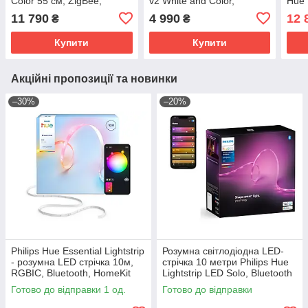
Color 55 см, ZigBee,
v2 White and Color,
Hue 
Bluetooth, Apple HomeKit
ZigBee, Bluetooth, Apple
Whit
11 790
4 990
12 
₴
₴
(Білий)
HomeKit
Appl
Купити
Купити
Акційні пропозиції та новинки
–30%
–20%
Philips Hue Essential Lightstrip
Розумна світлодіодна LED-
- розумна LED стрічка 10м,
стрічка 10 метри Philips Hue
RGBIC, Bluetooth, HomeKit
Lightstrip LED Solo, Bluetooth
HomeKit RGBWW
Готово до відправки 1 од.
Готово до відправки