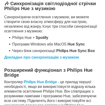
🎶
Синхронізація світлодіодної стрічки
Philips Hue з музикою
Синхронізуючи освітлення з музикою, ви можете
створити свою власну атмосферу для настрою,
незалежно від жанру. Існує три способи синхронізації
освітлення з музикою:
Philips Hue +
Spotify
Програми Windows або MacOS
Hue Sync
Через блок синхронізації
Philips Hue Sync Box
Докладно про синхронізацію з музикою
Розширений функціонал з Philips Hue
Bridge
Контролер
Philips Hue Bridge
- це прилад першої
необхідності, якщо ви використовуєте відразу кілька
елементів освітлення Philips Hue. Він співпрацює з
розумними лампами і програмою Hue, забезпечуючи
всю систему. Підключіть його і використовуйте всі