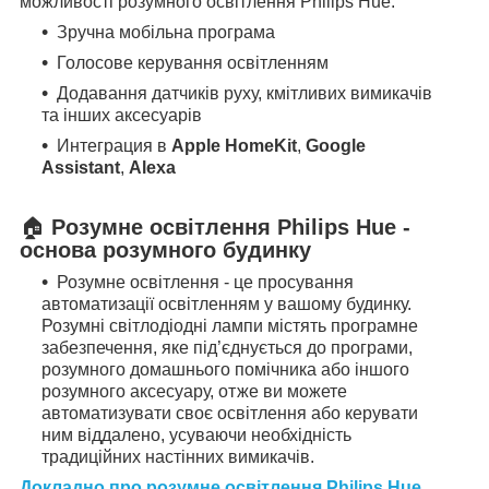
можливості розумного освітлення Philips Hue.
Зручна мобільна програма
Голосове керування освітленням
Додавання датчиків руху, кмітливих вимикачів
та інших аксесуарів
Интеграция в
Apple HomeKit
,
Google
Assistant
,
Alexa
🏠
Розумне освітлення Philips Hue -
основа розумного будинку
Розумне освітлення - це просування
автоматизації освітленням у вашому будинку.
Розумні світлодіодні лампи містять програмне
забезпечення, яке під’єднується до програми,
розумного домашнього помічника або іншого
розумного аксесуару, отже ви можете
автоматизувати своє освітлення або керувати
ним віддалено, усуваючи необхідність
традиційних настінних вимикачів.
Докладно про розумне освітлення Philips Hue